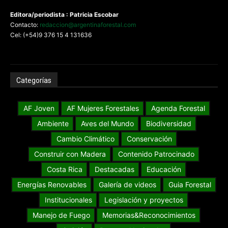
Editora/periodista : Patricia Escobar
Contacto:
redaccion@argentinaforestal.com
Cel: (+54)9 376 15 4 131636
Categorías
AF Joven
AF Mujeres Forestales
Agenda Forestal
Ambiente
Aves del Mundo
Biodiversidad
Cambio Climático
Conservación
Construir con Madera
Contenido Patrocinado
Costa Rica
Destacadas
Educación
Energías Renovables
Galería de videos
Guia Forestal
Institucionales
Legislación y proyectos
Manejo de Fuego
Memorias&Reconocimientos