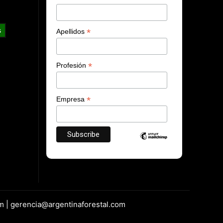
s
*
Apellidos
*
Profesión
*
Empresa
m | gerencia@argentinaforestal.com