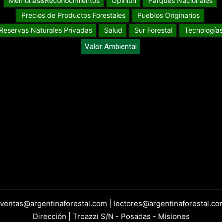
Memorias&Reconocimientos
Opinión
Parques Nacionales
Precios de Productos Forestales
Pueblos Originarios
Reservas Naturales Privadas
Salud
Sur Forestal
Tecnología
Valor Ambiental
 ventas@argentinaforestal.com | lectores@argentinaforestal.co
Dirección | Troazzi S/N - Posadas - Misiones