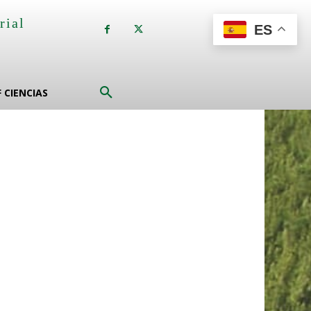
rial
ES
a
F CIENCIAS