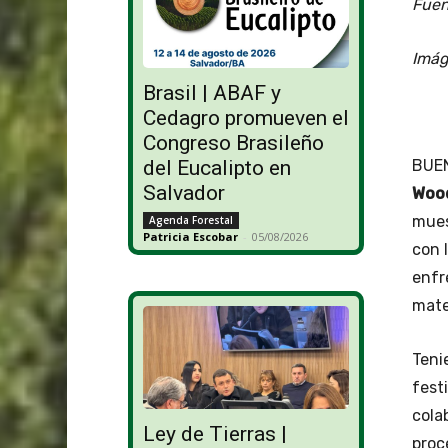
Fuen
Imág
Brasil | ABAF y
Cedagro promueven el
Congreso Brasileño
BUEN
del Eucalipto en
Salvador
Woo
mues
Agenda Forestal
Patricia Escobar
-
05/08/2026
con 
enfr
mate
Teni
fest
cola
Ley de Tierras |
proc