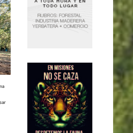
ma
sar