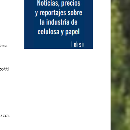
dera
zotti
zoli,