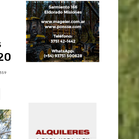
s
20
359