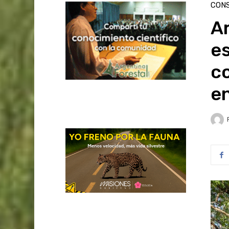
CON
Ar
e
co
e