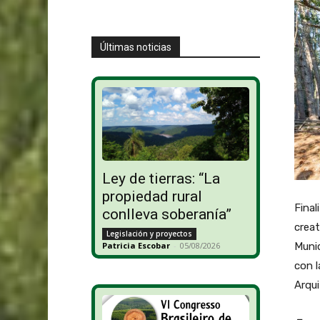
Últimas noticias
Ley de tierras: “La
propiedad rural
Final
conlleva soberanía”
creat
Legislación y proyectos
Munic
Patricia Escobar
-
05/08/2026
con l
Arqui