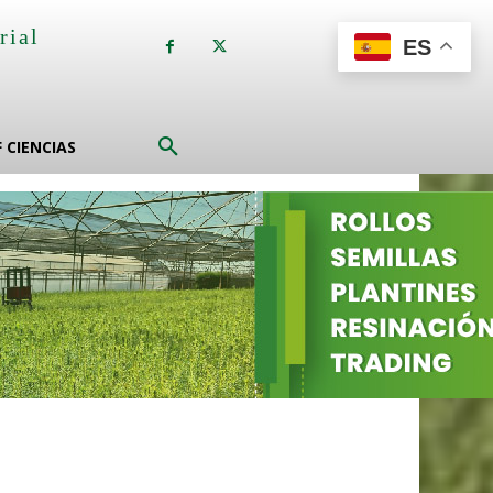
rial
ES
a
F CIENCIAS