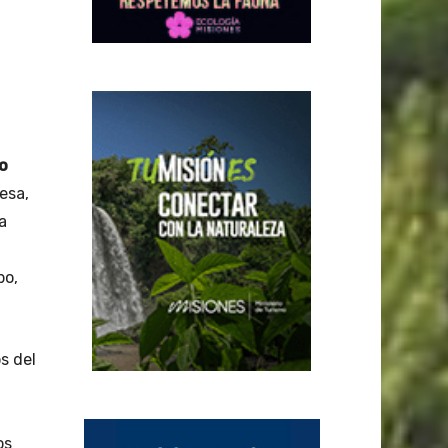
lo
esa,
a
po,
s del
os