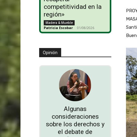
competitividad en la
PRO
región»
MASA 
Madera & Mueble
Sant
Patricia Escobar
-
01/08/2026
Buen
Opinión
Algunas
consideraciones
sobre los derechos y
el debate de