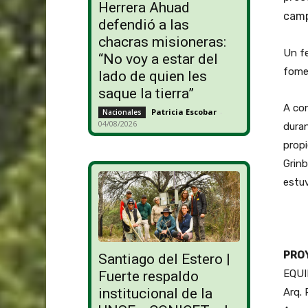
Herrera Ahuad
camp
defendió a las
chacras misioneras:
Un fe
“No voy a estar del
fomen
lado de quien les
saque la tierra”
A con
Patricia Escobar
-
Nacionales
04/08/2026
duran
propi
Grinb
estuv
PRO
Santiago del Estero |
EQUI
Fuerte respaldo
institucional de la
Arq.