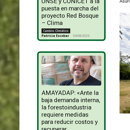
UNSE y CONICET a la
Asun
puesta en marcha del
proyecto Red Bosque
– Clima
Cambio Climático
Patricia Escobar
-
04/08/2026
AMAYADAP: «Ante la
baja demanda interna,
la forestoindustria
requiere medidas
para reducir costos y
recuperar