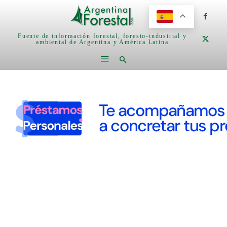
Fuente de información forestal, foresto-industrial y
ambiental de Argentina y América Latina