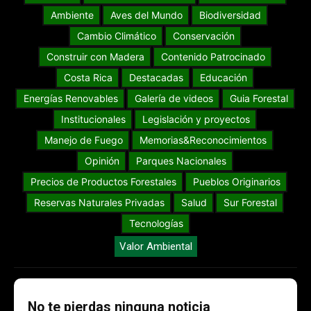
Ambiente
Aves del Mundo
Biodiversidad
Cambio Climático
Conservación
Construir con Madera
Contenido Patrocinado
Costa Rica
Destacadas
Educación
Energías Renovables
Galería de videos
Guia Forestal
Institucionales
Legislación y proyectos
Manejo de Fuego
Memorias&Reconocimientos
Opinión
Parques Nacionales
Precios de Productos Forestales
Pueblos Originarios
Reservas Naturales Privadas
Salud
Sur Forestal
Tecnologías
Valor Ambiental
No te pierdas ninguna noticia