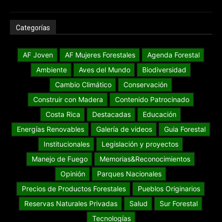
Categorías
AF Joven
AF Mujeres Forestales
Agenda Forestal
Ambiente
Aves del Mundo
Biodiversidad
Cambio Climático
Conservación
Construir con Madera
Contenido Patrocinado
Costa Rica
Destacadas
Educación
Energías Renovables
Galería de videos
Guia Forestal
Institucionales
Legislación y proyectos
Manejo de Fuego
Memorias&Reconocimientos
Opinión
Parques Nacionales
Precios de Productos Forestales
Pueblos Originarios
Reservas Naturales Privadas
Salud
Sur Forestal
Tecnologías