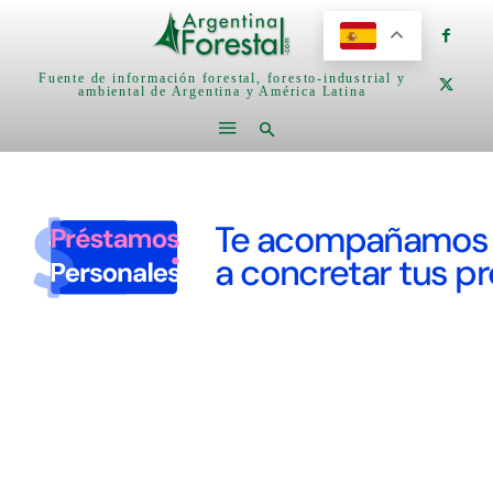
Fuente de información forestal, foresto-industrial y
ambiental de Argentina y América Latina