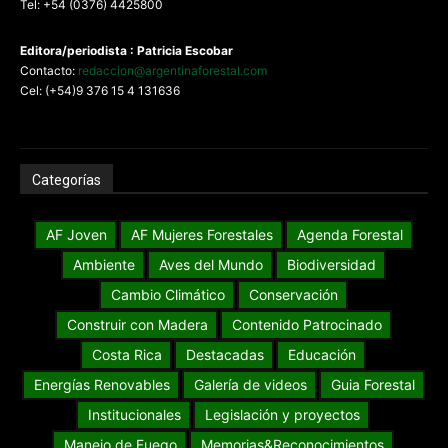
Tel: +54 (0376) 4425800
Editora/periodista : Patricia Escobar
Contacto:
redaccion@argentinaforestal.com
Cel: (+54)9 376 15 4 131636
Categorías
AF Joven
AF Mujeres Forestales
Agenda Forestal
Ambiente
Aves del Mundo
Biodiversidad
Cambio Climático
Conservación
Construir con Madera
Contenido Patrocinado
Costa Rica
Destacadas
Educación
Energías Renovables
Galería de videos
Guia Forestal
Institucionales
Legislación y proyectos
Manejo de Fuego
Memorias&Reconocimientos