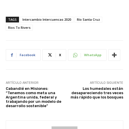
TAGS
Intercambio Intercuencas 2020
Río Santa Cruz
Rios To Rivers
Facebook
X
WhatsApp
ARTÍCULO ANTERIOR
ARTÍCULO SIGUIENTE
Cabandié en Misiones:
Los humedales están
“Tenemos como meta una
desapareciendo tres veces
Argentina unida, federal y
más rápido que los bosques
trabajando por un modelo de
desarrollo sostenible”