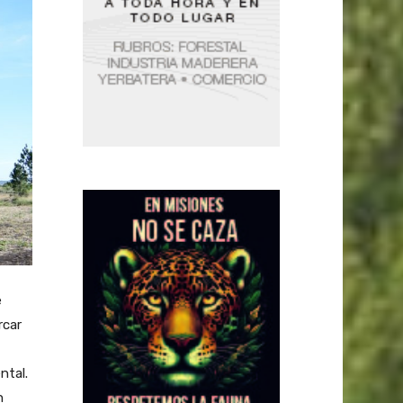
e
rcar
ntal.
n