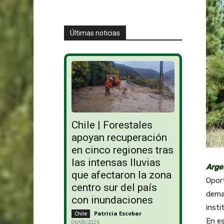
Últimas noticias
Chile | Forestales
apoyan recuperación
en cinco regiones tras
las intensas lluvias
Arge
que afectaron la zona
Opor
centro sur del país
dema
con inundaciones
insti
Patricia Escobar
-
Chile
En es
06/08/2026