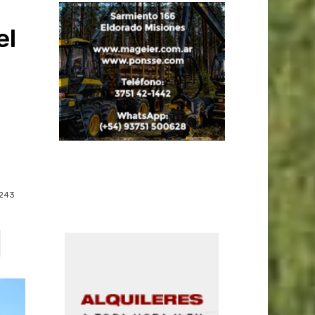
el
243