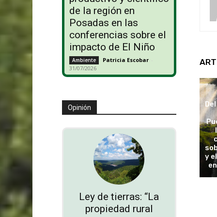
de la región en
Posadas en las
conferencias sobre el
impacto de El Niño
Patricia Escobar
-
Ambiente
ART
31/07/2026
Del
Opinión
Pu
sob
y e
en
Ley de tierras: “La
propiedad rural