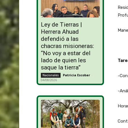
Resid
Prof
Ley de Tierras |
Mane
Herrera Ahuad
defendió a las
chacras misioneras:
“No voy a estar del
lado de quien les
Tare
saque la tierra”
Patricia Escobar
-
-Cont
Nacionales
04/08/2026
-Anál
Horar
Conta