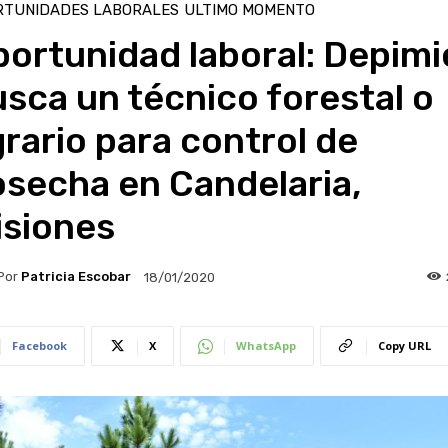
RTUNIDADES LABORALES
ULTIMO MOMENTO
ortunidad laboral: Depimi
sca un técnico forestal o
rario para control de
osecha en Candelaria,
isiones
Por
Patricia Escobar
18/01/2020
Facebook
X
WhatsApp
Copy URL