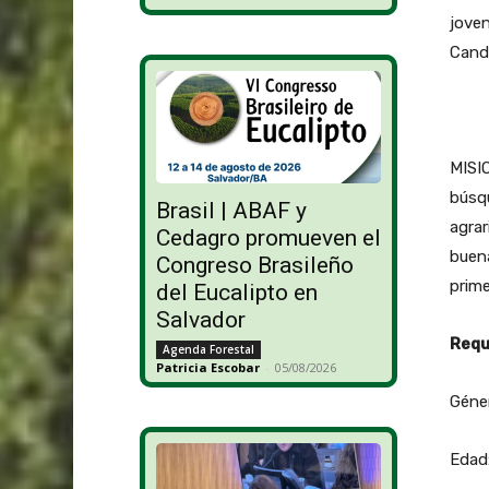
joven
Cande
MISIO
búsqu
Brasil | ABAF y
agrar
Cedagro promueven el
buena
Congreso Brasileño
prime
del Eucalipto en
Salvador
Requ
Agenda Forestal
Patricia Escobar
-
05/08/2026
Géne
Edad