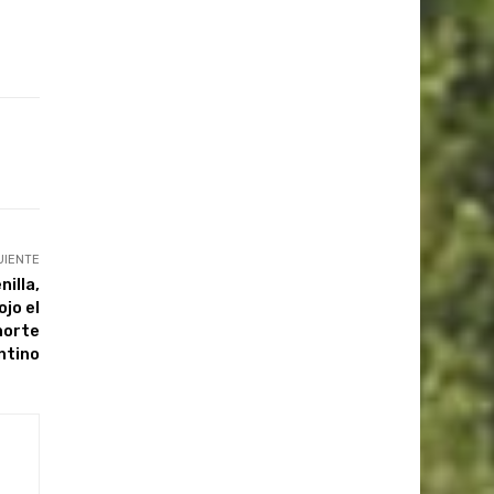
UIENTE
illa,
jo el
norte
ntino