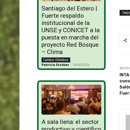
Santiago del Estero |
TAG
Fuerte respaldo
institucional de la
UNSE y CONICET a la
puesta en marcha del
proyecto Red Bosque
– Clima
Cambio Climático
Patricia Escobar
-
04/08/2026
ARTÍC
INTA
cons
Saló
Fuer
A sala llena: el sector
productivo y científico