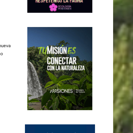
nueva
 o