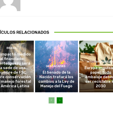
ÍCULOS RELACIONADOS
BRASIL
 impacto medido
al financiado:
INTERNACIONALE
erto Iguazú será
DESTACADAS
la sede de una
Europa impulsa
cumbre de FSC
El Senado de la
papel: todo
re conservación
Nación tratará los
embalaje debe
l manejo forestal
cambios a la Ley de
ser reciclable 
 América Latina
Manejo del Fuego
2030