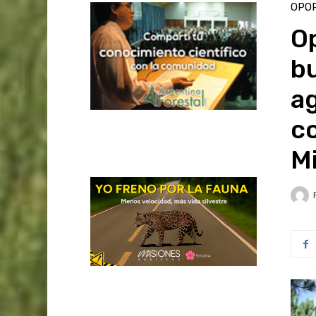
OPO
Op
bu
ag
c
M