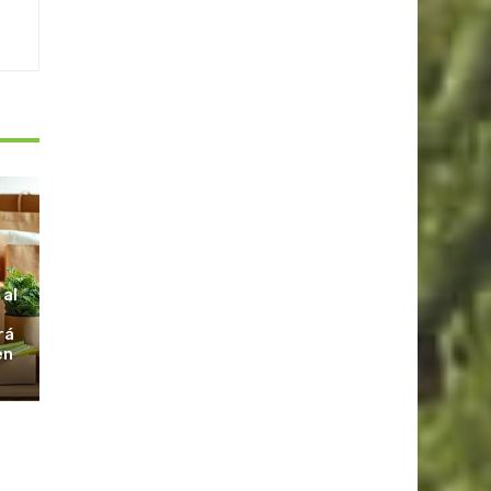
S
 al
rá
en