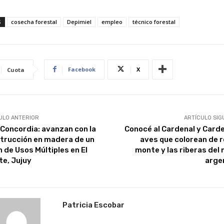
S
cosecha forestal
Depimiel
empleo
técnico forestal
Facebook
X
Cuota
ULO ANTERIOR
ARTÍCULO SIG
 Concordia: avanzan con la
Conocé al Cardenal y Carden
trucción en madera de un
aves que colorean de ro
n de Usos Múltiples en El
monte y las riberas del 
te, Jujuy
arge
Patricia Escobar