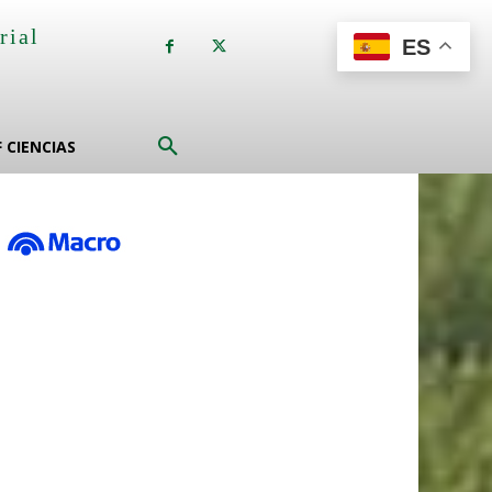
rial
ES
a
F CIENCIAS