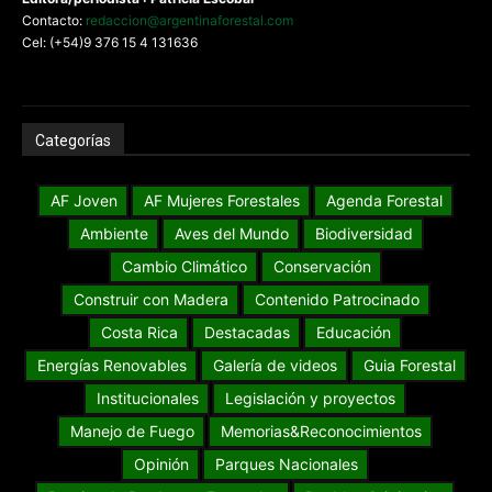
Contacto:
redaccion@argentinaforestal.com
Cel: (+54)9 376 15 4 131636
Categorías
AF Joven
AF Mujeres Forestales
Agenda Forestal
Ambiente
Aves del Mundo
Biodiversidad
Cambio Climático
Conservación
Construir con Madera
Contenido Patrocinado
Costa Rica
Destacadas
Educación
Energías Renovables
Galería de videos
Guia Forestal
Institucionales
Legislación y proyectos
Manejo de Fuego
Memorias&Reconocimientos
Opinión
Parques Nacionales