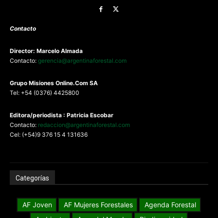
Contacto
Director: Marcelo Almada
Contacto:
gerencia@argentinaforestal.com
G
rupo Misiones
Online.Com
SA
Tel: +54 (0376) 4425800
Editora/periodista : Patricia Escobar
Contacto:
redaccion@argentinaforestal.com
Cel: (+54)9 376 15 4 131636
Categorías
AF Joven
AF Mujeres Forestales
Agenda Forestal