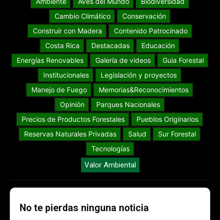
Ambiente
Aves del Mundo
Biodiversidad
Cambio Climático
Conservación
Construir con Madera
Contenido Patrocinado
Costa Rica
Destacadas
Educación
Energías Renovables
Galería de videos
Guia Forestal
Institucionales
Legislación y proyectos
Manejo de Fuego
Memorias&Reconocimientos
Opinión
Parques Nacionales
Precios de Productos Forestales
Pueblos Originarios
Reservas Naturales Privadas
Salud
Sur Forestal
Tecnologías
Valor Ambiental
No te pierdas ninguna noticia