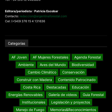
Editora/periodista : Patricia Escobar
Contacto:
redaccion@argentinaforestal.com
Cel: (+54)9 376 15 4 131636
Categorías
AF Joven
AF Mujeres Forestales
Agenda Forestal
Ambiente
Aves del Mundo
Biodiversidad
Cambio Climático
Conservación
Construir con Madera
Contenido Patrocinado
Costa Rica
Destacadas
Educación
Energías Renovables
Galería de videos
Guia Forestal
Institucionales
Legislación y proyectos
Manejo de Fuego
Memorias&Reconocimientos