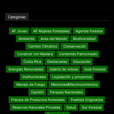
Categorías
AF Joven
AF Mujeres Forestales
Agenda Forestal
Ambiente
Aves del Mundo
Biodiversidad
Cambio Climático
Conservación
Construir con Madera
Contenido Patrocinado
Costa Rica
Destacadas
Educación
Energías Renovables
Galería de videos
Guia Forestal
Institucionales
Legislación y proyectos
Manejo de Fuego
Memorias&Reconocimientos
Opinión
Parques Nacionales
Precios de Productos Forestales
Pueblos Originarios
Reservas Naturales Privadas
Salud
Sur Forestal