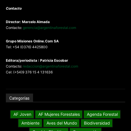
Contacto
Director: Marcelo Almada
Contacto:
gerencia@argentinaforestal.com
G
rupo Misiones
Online.Com
SA
Tel: +54 (0376) 4425800
Editora/periodista : Patricia Escobar
Contacto:
redaccion@argentinaforestal.com
Cel: (+54)9 376 15 4 131636
Categorías
AF Joven
AF Mujeres Forestales
Agenda Forestal
Ambiente
Aves del Mundo
Biodiversidad