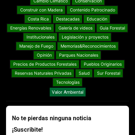
Cambio Climático
Conservación
Construir con Madera
Contenido Patrocinado
Costa Rica
Destacadas
Educación
Energías Renovables
Galería de videos
Guia Forestal
Institucionales
Legislación y proyectos
Manejo de Fuego
Memorias&Reconocimientos
Opinión
Parques Nacionales
Precios de Productos Forestales
Pueblos Originarios
Reservas Naturales Privadas
Salud
Sur Forestal
Tecnologías
Valor Ambiental
No te pierdas ninguna noticia
¡Suscribite!