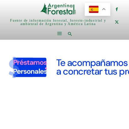
Fuente de información forestal, foresto-industrial y
ambiental de Argentina y América Latina