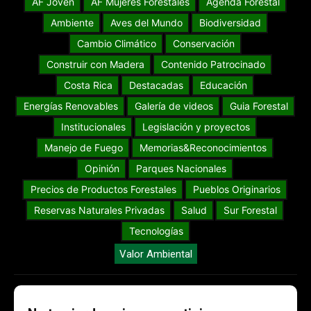
AF Joven
AF Mujeres Forestales
Agenda Forestal
Ambiente
Aves del Mundo
Biodiversidad
Cambio Climático
Conservación
Construir con Madera
Contenido Patrocinado
Costa Rica
Destacadas
Educación
Energías Renovables
Galería de videos
Guia Forestal
Institucionales
Legislación y proyectos
Manejo de Fuego
Memorias&Reconocimientos
Opinión
Parques Nacionales
Precios de Productos Forestales
Pueblos Originarios
Reservas Naturales Privadas
Salud
Sur Forestal
Tecnologías
Valor Ambiental