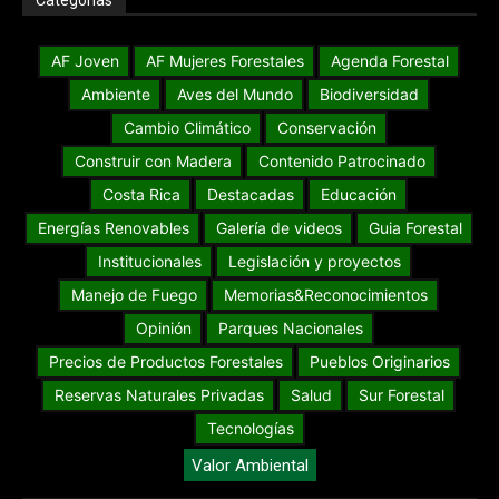
AF Joven
AF Mujeres Forestales
Agenda Forestal
Ambiente
Aves del Mundo
Biodiversidad
Cambio Climático
Conservación
Construir con Madera
Contenido Patrocinado
Costa Rica
Destacadas
Educación
Energías Renovables
Galería de videos
Guia Forestal
Institucionales
Legislación y proyectos
Manejo de Fuego
Memorias&Reconocimientos
Opinión
Parques Nacionales
Precios de Productos Forestales
Pueblos Originarios
Reservas Naturales Privadas
Salud
Sur Forestal
Tecnologías
Valor Ambiental