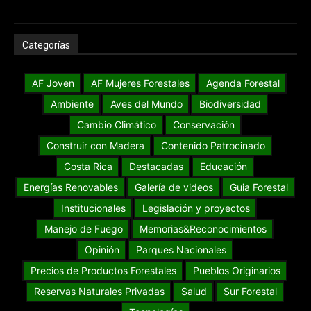
Categorías
AF Joven
AF Mujeres Forestales
Agenda Forestal
Ambiente
Aves del Mundo
Biodiversidad
Cambio Climático
Conservación
Construir con Madera
Contenido Patrocinado
Costa Rica
Destacadas
Educación
Energías Renovables
Galería de videos
Guia Forestal
Institucionales
Legislación y proyectos
Manejo de Fuego
Memorias&Reconocimientos
Opinión
Parques Nacionales
Precios de Productos Forestales
Pueblos Originarios
Reservas Naturales Privadas
Salud
Sur Forestal