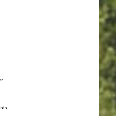
ez
unto