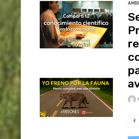
AMB
Se
Pr
re
c
pa
a