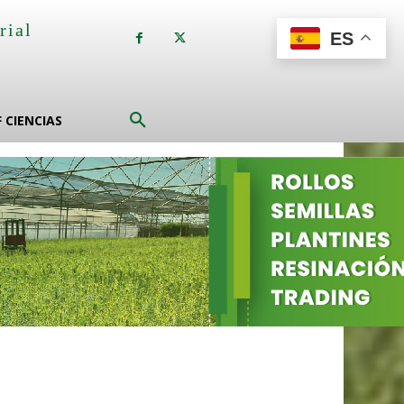
rial
ES
a
F CIENCIAS