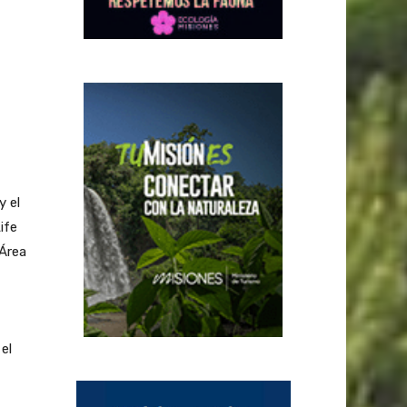
y el
ife
 Área
el