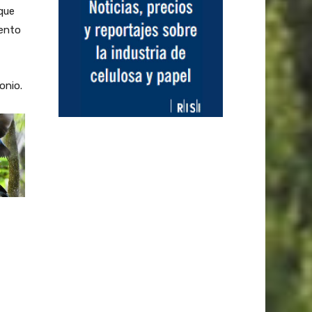
que
mento
onio.