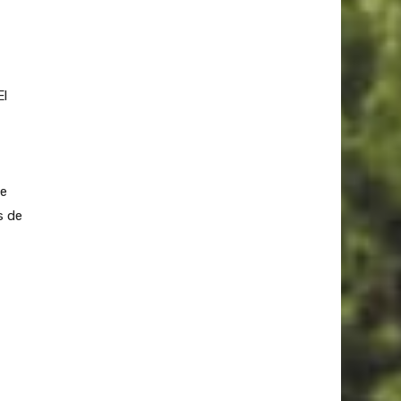
El
de
s de