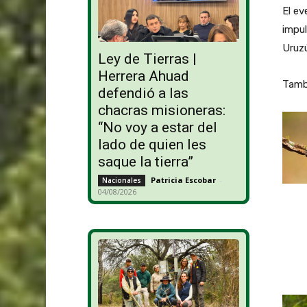
El ev
impul
Uruzú
Ley de Tierras |
Herrera Ahuad
Tambi
defendió a las
chacras misioneras:
“No voy a estar del
lado de quien les
saque la tierra”
Patricia Escobar
-
Nacionales
04/08/2026