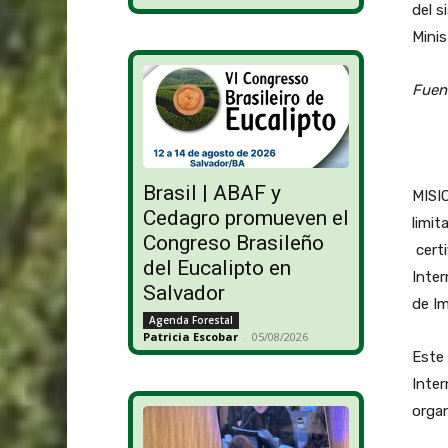
del s
Minis
Fuen
Brasil | ABAF y
MISIO
Cedagro promueven el
limit
Congreso Brasileño
certi
del Eucalipto en
Inter
Salvador
de Im
Agenda Forestal
Patricia Escobar
-
05/08/2026
Este 
Inter
orga