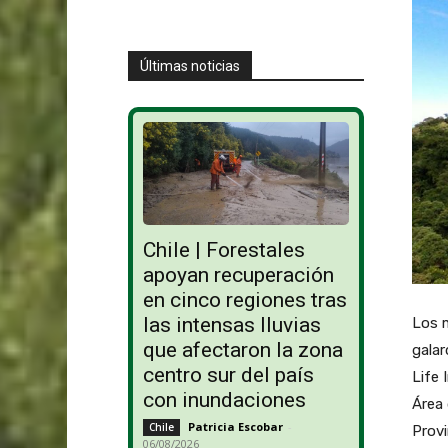
Últimas noticias
Chile | Forestales
apoyan recuperación
en cinco regiones tras
las intensas lluvias
Los m
que afectaron la zona
galar
centro sur del país
Life 
con inundaciones
Área 
Patricia Escobar
-
Chile
Provi
06/08/2026