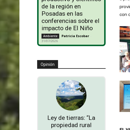
de la región en
provi
Posadas en las
con c
conferencias sobre el
impacto de El Niño
Patricia Escobar
-
Ambiente
31/07/2026
Opinión
Ley de tierras: “La
propiedad rural
EL V