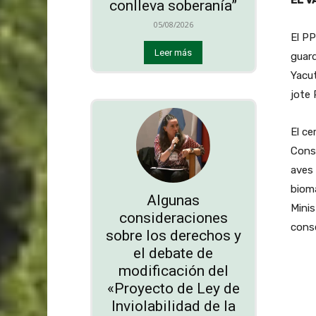
conlleva soberanía”
05/08/2026
El P
Leer más
guard
Yacut
jote 
El ce
Conse
aves 
bioma
Algunas
Minis
consideraciones
conse
sobre los derechos y
el debate de
modificación del
«Proyecto de Ley de
Inviolabilidad de la