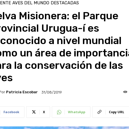
IENTE
AVES DEL MUNDO
DESTACADAS
lva Misionera: el Parque
ovincial Urugua-í es
conocido a nivel mundial
omo un área de importanci
ra la conservación de las
ves
Por
Patricia Escobar
31/08/2019
Facebook
X
WhatsApp
Copy URL