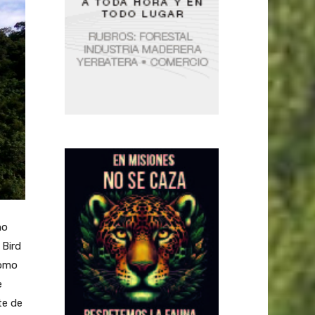
mo
 Bird
como
e
te de