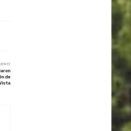
UIENTE
iaron
ón de
Vista