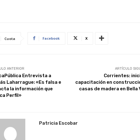
Facebook
X
Cuota
ULO ANTERIOR
ARTÍCULO SIG
caPública Entrevista a
Corrientes: inic
lás Laharrague: «Es falsa e
capacitación en construcci
acta la información que
casas de madera en Bella 
ca Perfil»
Patricia Escobar