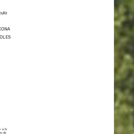
culo
OCONA
SOLES