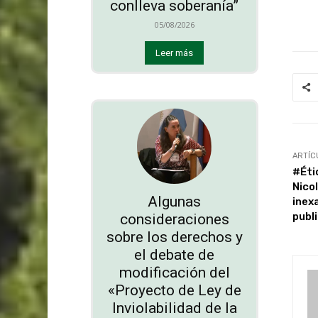
conlleva soberanía”
05/08/2026
Leer más
ARTÍC
#Éti
Nico
Algunas
inex
publi
consideraciones
sobre los derechos y
el debate de
modificación del
«Proyecto de Ley de
Inviolabilidad de la