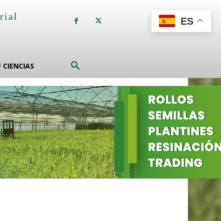
rial
ES
a
F CIENCIAS