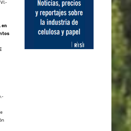
VI.-
, en
untos
E
.-
de
ión