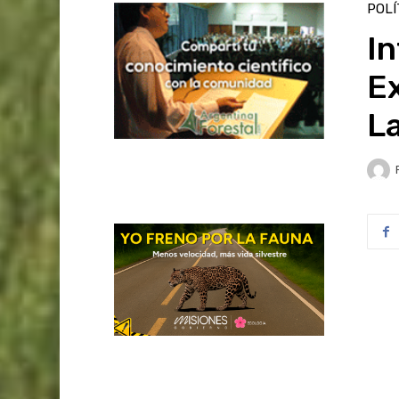
POLÍ
I
E
L