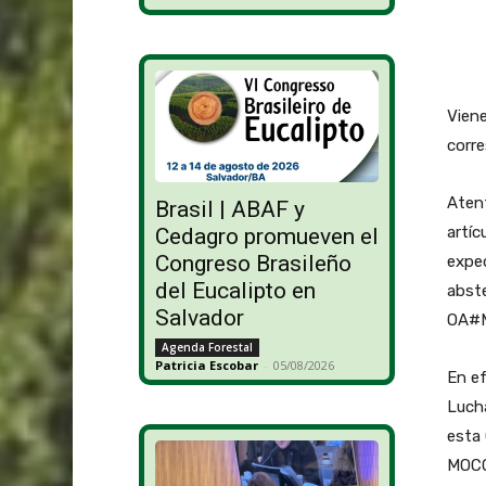
Viene
corr
Atent
Brasil | ABAF y
artíc
Cedagro promueven el
Congreso Brasileño
exped
del Eucalipto en
abst
Salvador
OA#M
Agenda Forestal
Patricia Escobar
-
05/08/2026
En ef
Lucha
esta 
MOCO