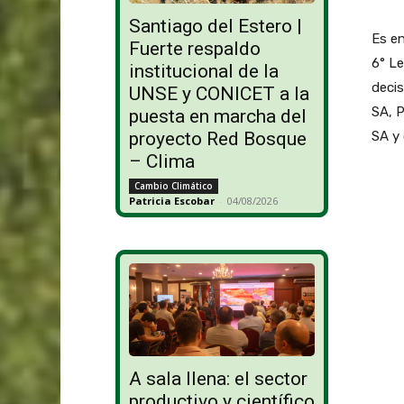
Santiago del Estero |
Es en
Fuerte respaldo
6° Le
institucional de la
deci
UNSE y CONICET a la
SA, 
puesta en marcha del
SA y
proyecto Red Bosque
– Clima
Cambio Climático
Patricia Escobar
-
04/08/2026
A sala llena: el sector
productivo y científico