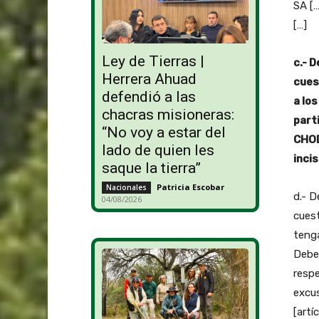
SA [
[…]
Ley de Tierras |
c.- 
Herrera Ahuad
cues
defendió a las
a los
chacras misioneras:
part
“No voy a estar del
CHOD
lado de quien les
incis
saque la tierra”
Patricia Escobar
-
Nacionales
d.- D
04/08/2026
cuest
tenga
Debe
respe
excus
[artí