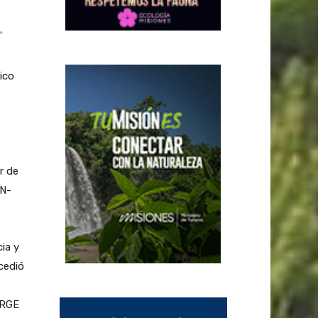
ico
r de
PN-
ia y
cedió
ORGE