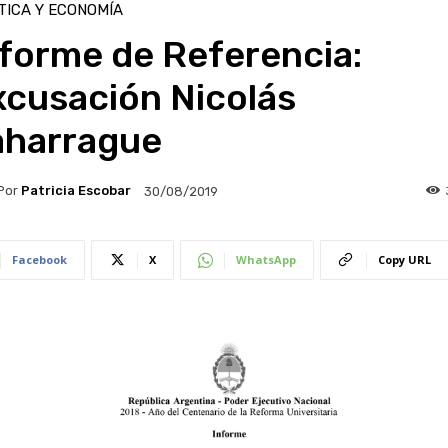
TICA Y ECONOMÍA
nforme de Referencia:
xcusación Nicolás
aharrague
Por
Patricia Escobar
30/08/2019
Facebook
X
WhatsApp
Copy URL