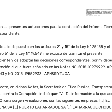
n las presentes actuaciones para la confección del Informe Técn
espondiente.
o a lo dispuesto en los artículos 2° y 15° de la Ley N° 25.188 y el
ulo 6° de la Ley N° 19.549, me excuso de tramitar el presente
iente y de adoptar las decisiones correspondientes, por mi debe
ención el que fuera señalado en las Notas NO-2018-10979999-A
J y NO-2018-19552933- APNSSIYT#OA.
ecto, en dichas Notas, la Secretaría de Ética Pública, Transparenc
 contra la Corrupción, indicó que: “V.- De información a la que ac
Oficina surgen vinculaciones con las siguientes empresas: […] EL
NA SA […] PUERTO LAHARRAGUE SA […] LAHARRAGUE CHOD