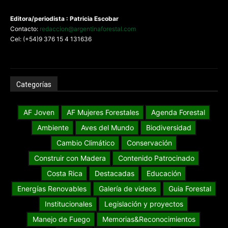
Editora/periodista : Patricia Escobar
Contacto:
redaccion@argentinaforestal.com
Cel: (+54)9 376 15 4 131636
Categorías
AF Joven
AF Mujeres Forestales
Agenda Forestal
Ambiente
Aves del Mundo
Biodiversidad
Cambio Climático
Conservación
Construir con Madera
Contenido Patrocinado
Costa Rica
Destacadas
Educación
Energías Renovables
Galería de videos
Guia Forestal
Institucionales
Legislación y proyectos
Manejo de Fuego
Memorias&Reconocimientos