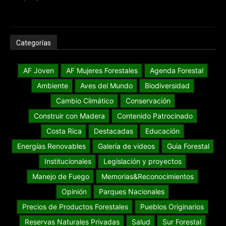
Categorías
AF Joven
AF Mujeres Forestales
Agenda Forestal
Ambiente
Aves del Mundo
Biodiversidad
Cambio Climático
Conservación
Construir con Madera
Contenido Patrocinado
Costa Rica
Destacadas
Educación
Energías Renovables
Galería de videos
Guia Forestal
Institucionales
Legislación y proyectos
Manejo de Fuego
Memorias&Reconocimientos
Opinión
Parques Nacionales
Precios de Productos Forestales
Pueblos Originarios
Reservas Naturales Privadas
Salud
Sur Forestal