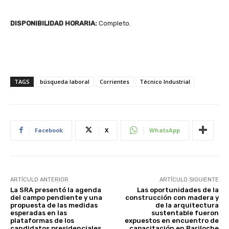
DISPONIBILIDAD HORARIA:
Completo.
TAGS
búsqueda laboral
Corrientes
Técnico Industrial
Facebook
X
WhatsApp
ARTÍCULO ANTERIOR
ARTÍCULO SIGUIENTE
La SRA presentó la agenda
Las oportunidades de la
del campo pendiente y una
construcción con madera y
propuesta de las medidas
de la arquitectura
esperadas en las
sustentable fueron
plataformas de los
expuestos en encuentro de
candidatos presidenciales
capacitación en Bariloche