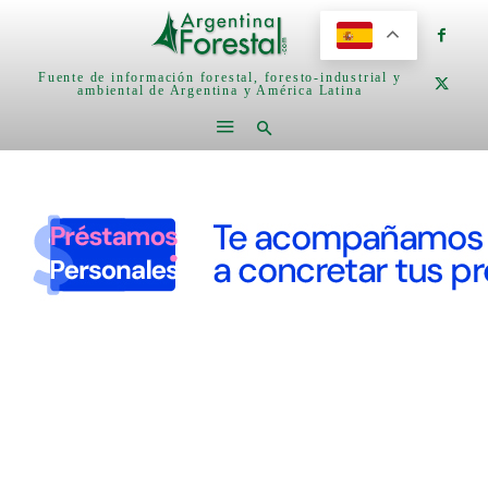
Fuente de información forestal, foresto-industrial y
ambiental de Argentina y América Latina