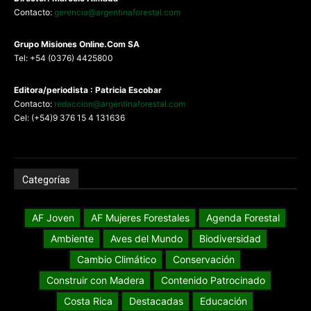
Contacto:
gerencia@argentinaforestal.com
G
rupo Misiones
Online.Com
SA
Tel: +54 (0376) 4425800
Editora/periodista : Patricia Escobar
Contacto:
redaccion@argentinaforestal.com
Cel: (+54)9 376 15 4 131636
Categorías
AF Joven
AF Mujeres Forestales
Agenda Forestal
Ambiente
Aves del Mundo
Biodiversidad
Cambio Climático
Conservación
Construir con Madera
Contenido Patrocinado
Costa Rica
Destacadas
Educación