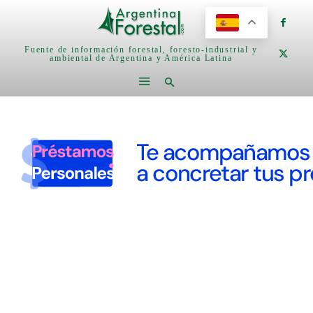
Fuente de información forestal, foresto-industrial y
ambiental de Argentina y América Latina