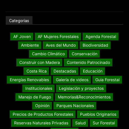
Categorías
AF Joven
AF Mujeres Forestales
Agenda Forestal
Ambiente
Aves del Mundo
Biodiversidad
Cambio Climático
Conservación
Construir con Madera
Contenido Patrocinado
Costa Rica
Destacadas
Educación
Energías Renovables
Galería de videos
Guia Forestal
Institucionales
Legislación y proyectos
Manejo de Fuego
Memorias&Reconocimientos
Opinión
Parques Nacionales
Precios de Productos Forestales
Pueblos Originarios
Reservas Naturales Privadas
Salud
Sur Forestal