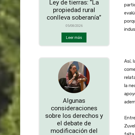
Ley de tierras: “La
parti
propiedad rural
evalú
conlleva soberanía”
porqu
05/08/2026
indus
Leer más
Así, 
comer
relat
la ne
apoy
Algunas
ademá
consideraciones
sobre los derechos y
Entre
el debate de
Zuvel
modificación del
falta