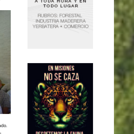
ado.
s