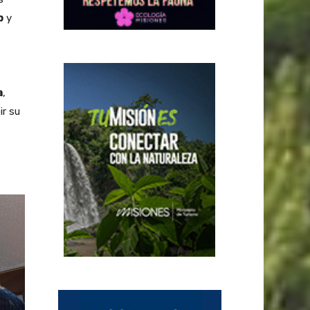
p
y
a
,
ir su