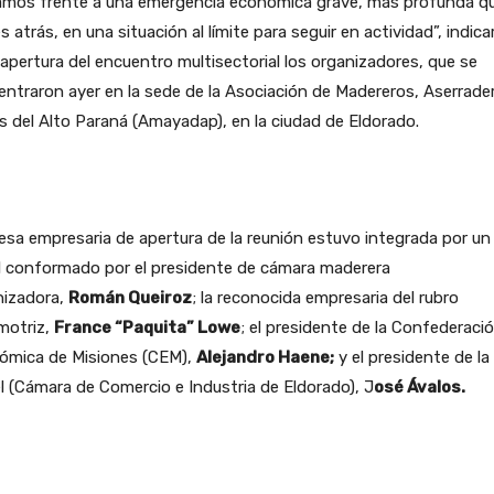
amos frente a una emergencia económica grave, más profunda q
 atrás, en una situación al límite para seguir en actividad”, indica
 apertura del encuentro multisectorial los organizadores, que se
ntraron ayer en la sede de la Asociación de Madereros, Aserrade
s del Alto Paraná (Amayadap), en la ciudad de Eldorado.
sa empresaria de apertura de la reunión estuvo integrada por un
l conformado por el presidente de cámara maderera
nizadora,
Román Queiroz
; la reconocida empresaria del rubro
motriz,
France “Paquita” Lowe
; el presidente de la Confederaci
ómica de Misiones (CEM),
Alejandro Haene;
y el presidente de la
l (Cámara de Comercio e Industria de Eldorado), J
osé Ávalos.