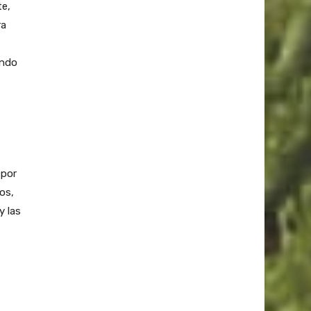
te,
ra
ando
 por
os,
y las