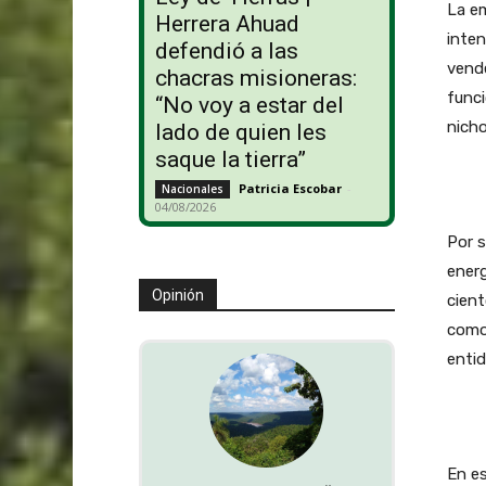
La em
Herrera Ahuad
inte
defendió a las
vende
chacras misioneras:
func
“No voy a estar del
nicho
lado de quien les
saque la tierra”
Patricia Escobar
-
Nacionales
04/08/2026
Por s
energ
Opinión
cient
como 
entid
En es