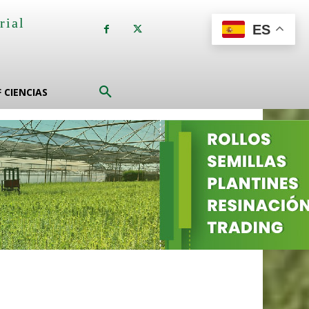
rial
ES
a
F CIENCIAS