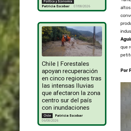
Política y Economía
Patricia Escobar
-
07/08/2026
altos
conv
produ
indus
Agui
que r
petit
Chile | Forestales
apoyan recuperación
Por 
en cinco regiones tras
las intensas lluvias
que afectaron la zona
centro sur del país
con inundaciones
Patricia Escobar
-
Chile
06/08/2026