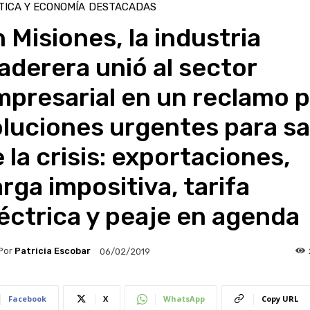
TICA Y ECONOMÍA
DESTACADAS
 Misiones, la industria
derera unió al sector
presarial en un reclamo p
luciones urgentes para sal
 la crisis: exportaciones,
rga impositiva, tarifa
éctrica y peaje en agenda
Por
Patricia Escobar
06/02/2019
Facebook
X
WhatsApp
Copy URL