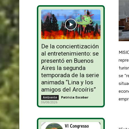
De la concientización
MISIO
al entretenimiento: se
presentó en Buenos
repre
Aires la segunda
turis
temporada de la serie
se “r
animada “Lina y los
situa
amigos del Arcoíris”
econó
Patricia Escobar
-
Ambiente
empr
06/08/2026