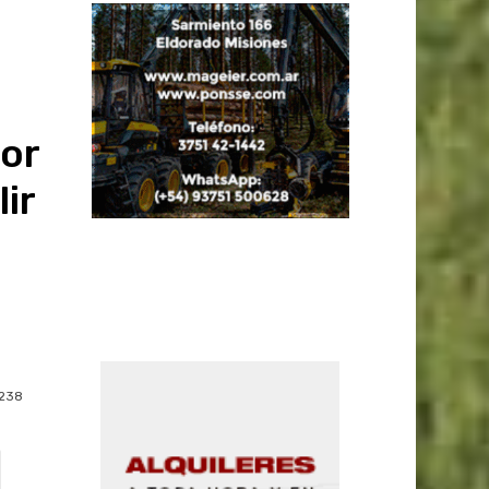
or
ir
238