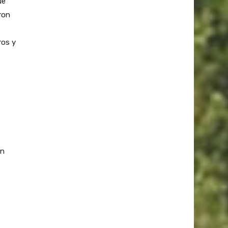
ue
ron
ros y
ón