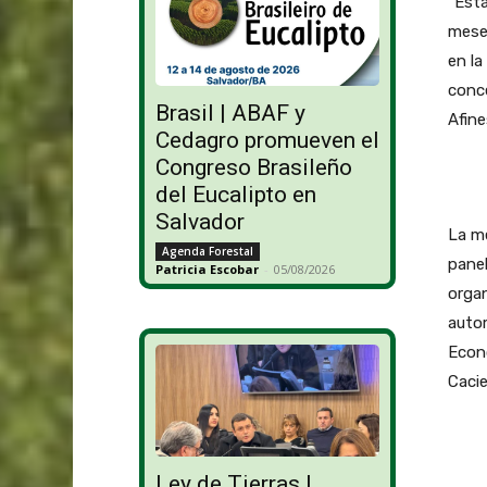
“Est
meses
en la
conce
Brasil | ABAF y
Afine
Cedagro promueven el
Congreso Brasileño
del Eucalipto en
Salvador
La me
Agenda Forestal
pane
Patricia Escobar
-
05/08/2026
orga
auto
Econ
Cacie
Ley de Tierras |