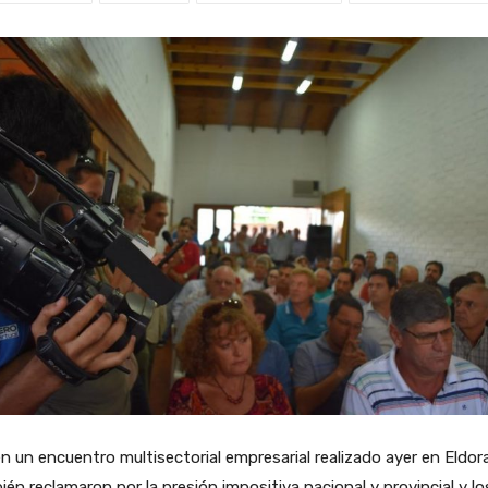
n un encuentro multisectorial empresarial realizado ayer en Eldor
én reclamaron por la presión impositiva nacional y provincial y lo