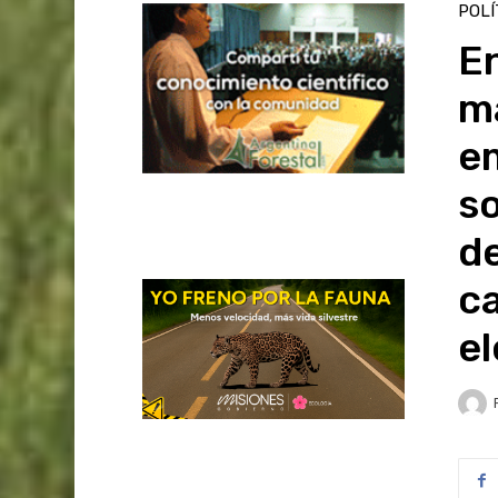
POLÍ
En
ma
em
so
de
ca
el