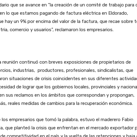
dario que se avance en “la creación de un comité de trabajo para 
en lo que estamos pagando de factura eléctrica en Eldorado,
e hay un 9% por encima del valor de la factura, que recae sobre 
tria, comercio y usuarios”, reclamaron los empresarios.
la reunión continuó con breves exposiciones de propietarios de
cios, industrias, productores, profesionales, sindicalistas, que
aron situaciones de crisis coincidentes en sus diferentes activida
cesidad de lograr que los gobiernos locales, provinciales y naciona
en sus reclamos en los ámbitos que correspondan y propongan,
s, reales medidas de cambios para la recuperación económica.
 los empresarios que tomó la palabra, estuvo el maderero Fabio
a, que planteó la crisis que enfrentan en el mercado exportador p
 de competitividad en el país y la vuelta de las retenciones y baja