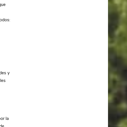
que
todos:
des y
les
or la
 de