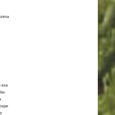
 prima
n esa
las
a
bajar
so