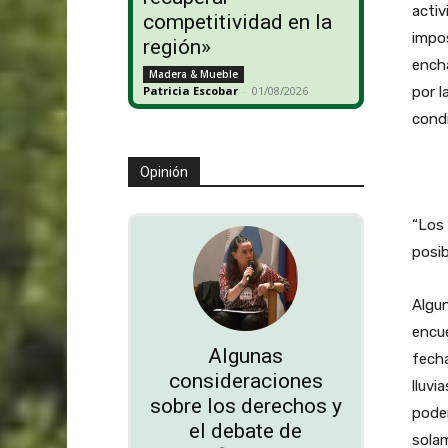
activ
competitividad en la
impos
región»
encha
Madera & Mueble
por 
Patricia Escobar
-
01/08/2026
condi
Opinión
“Los 
posib
Algun
encue
Algunas
fecha
consideraciones
lluvi
sobre los derechos y
pode
el debate de
solam