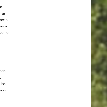
de
tras
Santa
tán a
por lo
ado,
o
 los
bras