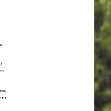
la
se
rés
ones
e en