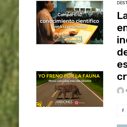
DES
L
e
in
de
es
cr