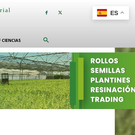
rial
ES
a
F CIENCIAS