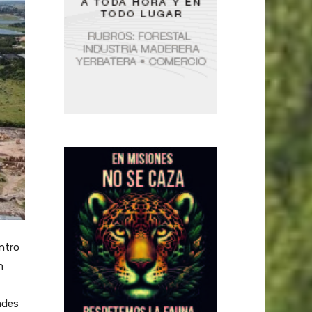
entro
n
ades