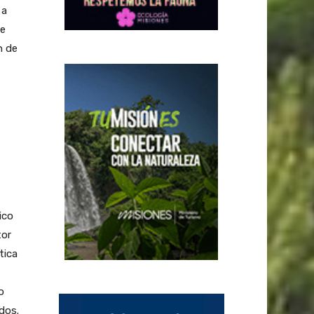
 a
de
n de
ico
tor
tica
o
dos.