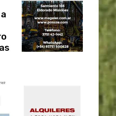
 a
ro
as
169