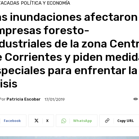
TACADAS
POLÍTICA Y ECONOMÍA
as inundaciones afectaron
mpresas foresto-
dustriales de la zona Cent
 Corrientes y piden medid
peciales para enfrentar la
isis
Por
Patricia Escobar
17/01/2019
Facebook
X
WhatsApp
Copy URL