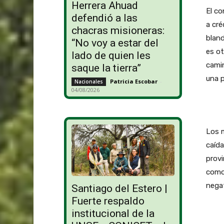
Herrera Ahuad
El co
defendió a las
a cré
chacras misioneras:
bland
“No voy a estar del
es ot
lado de quien les
camin
saque la tierra”
una p
Patricia Escobar
-
Nacionales
04/08/2026
Los m
caída
provi
como 
negat
Santiago del Estero |
Fuerte respaldo
institucional de la