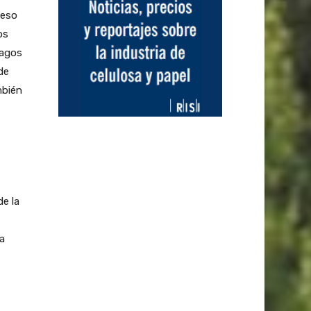
ceso
os
pagos
de
mbién
de la
a