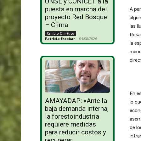
UNSE y CONICET a la
puesta en marcha del
A par
proyecto Red Bosque
algun
– Clima
las l
Cambio Climático
Rosa,
Patricia Escobar
-
04/08/2026
la es
menos
direc
En es
AMAYADAP: «Ante la
lo qu
baja demanda interna,
econó
la forestoindustria
aserr
requiere medidas
de lo
para reducir costos y
intra
recuperar