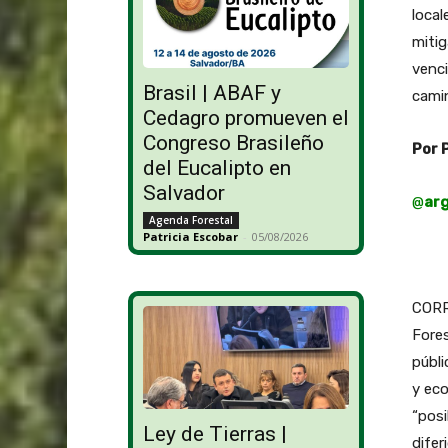
local
mitig
venci
Brasil | ABAF y
camin
Cedagro promueven el
Congreso Brasileño
Por 
del Eucalipto en
Salvador
@
ar
Agenda Forestal
Patricia Escobar
-
05/08/2026
CORR
Fores
públi
y eco
“posi
Ley de Tierras |
difer