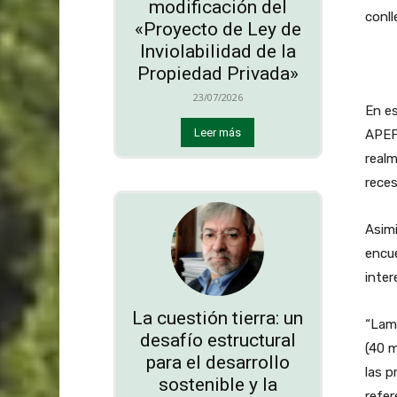
modificación del
conll
«Proyecto de Ley de
Inviolabilidad de la
Propiedad Privada»
23/07/2026
En es
Leer más
APEF
realm
reces
Asimi
encu
inter
La cuestión tierra: un
“Lame
desafío estructural
(40 m
para el desarrollo
las 
sostenible y la
refe