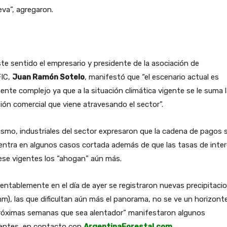
eva”, agregaron.
te sentido el empresario y presidente de la asociación de
IC,
Juan Ramón Sotelo
, manifestó que “el escenario actual es
ente complejo ya que a la situación climática vigente se le suma 
ión comercial que viene atravesando el sector”.
smo, industriales del sector expresaron que la cadena de pagos 
entra en algunos casos cortada además de que las tasas de inte
ese vigentes los “ahogan” aún más.
ntablemente en el día de ayer se registraron nuevas precipitaci
m), las que dificultan aún más el panorama, no se ve un horizont
próximas semanas que sea alentador” manifestaron algunos
rentes, en contacto con
ArgentinaForestal.com