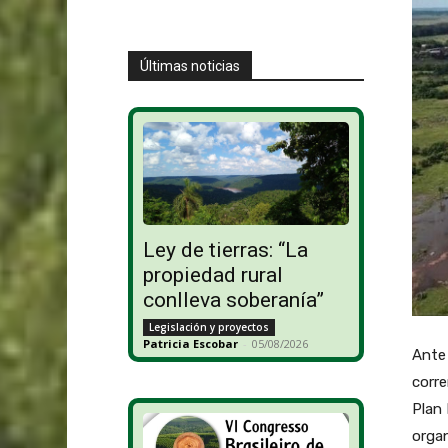
Últimas noticias
Ley de tierras: “La
propiedad rural
conlleva soberanía”
Legislación y proyectos
Patricia Escobar
-
05/08/2026
Ante 
corre
Plan 
organ