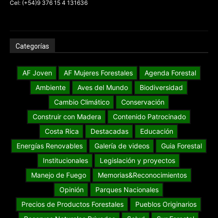
Cel: (+54)9 376 15 4 131636
Categorías
AF Joven
AF Mujeres Forestales
Agenda Forestal
Ambiente
Aves del Mundo
Biodiversidad
Cambio Climático
Conservación
Construir con Madera
Contenido Patrocinado
Costa Rica
Destacadas
Educación
Energías Renovables
Galería de videos
Guia Forestal
Institucionales
Legislación y proyectos
Manejo de Fuego
Memorias&Reconocimientos
Opinión
Parques Nacionales
Precios de Productos Forestales
Pueblos Originarios