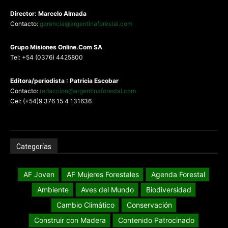
Director: Marcelo Almada
Contacto:
gerencia@argentinaforestal.com
G
rupo Misiones
Online.Com
SA
Tel: +54 (0376) 4425800
Editora/periodista : Patricia Escobar
Contacto:
redaccion@argentinaforestal.com
Cel: (+54)9 376 15 4 131636
Categorías
AF Joven
AF Mujeres Forestales
Agenda Forestal
Ambiente
Aves del Mundo
Biodiversidad
Cambio Climático
Conservación
Construir con Madera
Contenido Patrocinado