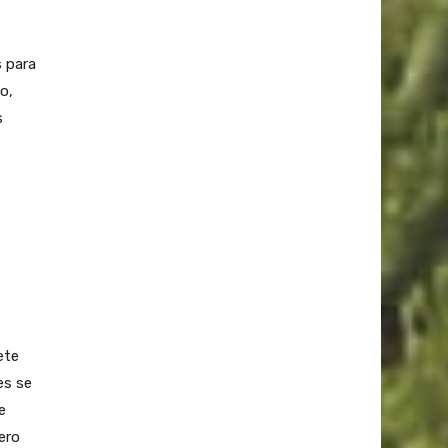
 para
o,
s
ete
es se
e
ero