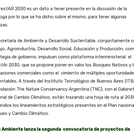
restAR 2030 es un dato a tener presente en la discusión de la
oga por lo que se ha dicho sobre el mismo, para tener algunas
zas.
ecretaria de Ambiente y Desarrollo Sustentable, conjuntamente 
jo, Agroindustria, Desarrollo Social, Educación y Producción, co
tegia de gobierno, impulsan como plataforma interministerial el
tAr 2030, que se propone poner en valor los Bosques Nativos y l
taciones comerciales como el cimiento de múltiples oportunidad
ntables. A través del Instituto Tecnológico de Buenos Aires (ITB
undación The Nature Conservancy Argentina (TNC), con el Gabine
nal de Cambio Climático, están trazando una hoja de ruta al 203
ndice los lineamientos estratégicos presentes en el Plan naciona
ues y Cambio Climático.
: Ambiente lanza la segunda convocatoria de proyectos de