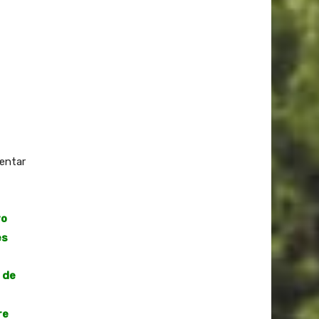
mentar
vo
es
 de
re