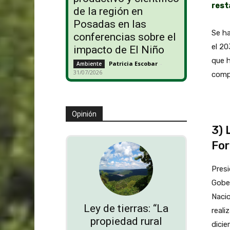
rest
de la región en
Posadas en las
Se h
conferencias sobre el
el 20
impacto de El Niño
que h
Patricia Escobar
-
Ambiente
31/07/2026
compl
Opinión
3) 
For
Presi
Gobe
Nacio
Ley de tierras: “La
reali
propiedad rural
dicie