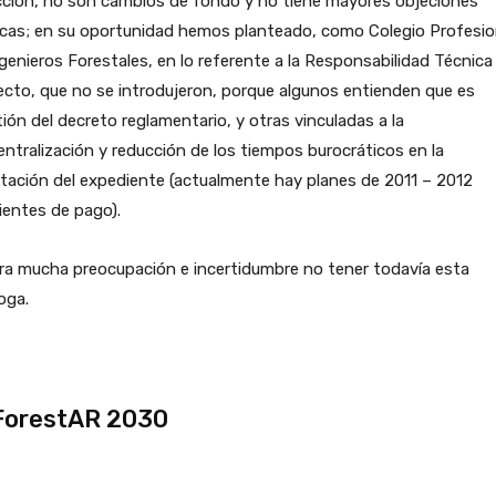
cción, no son cambios de fondo y no tiene mayores objeciones
icas; en su oportunidad hemos planteado, como Colegio Profesio
genieros Forestales, en lo referente a la Responsabilidad Técnica
cto, que no se introdujeron, porque algunos entienden que es
ión del decreto reglamentario, y otras vinculadas a la
ntralización y reducción de los tiempos burocráticos en la
tación del expediente (actualmente hay planes de 2011 – 2012
ientes de pago).
ra mucha preocupación e incertidumbre no tener todavía esta
oga.
ForestAR 2030