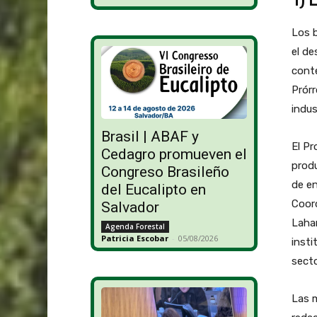
1) 
Los b
el de
cont
Prórr
indus
Brasil | ABAF y
El Pr
Cedagro promueven el
produ
Congreso Brasileño
de en
del Eucalipto en
Coord
Salvador
Lahar
Agenda Forestal
Patricia Escobar
-
05/08/2026
insti
secto
Las m