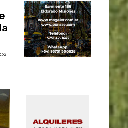
e
la
202