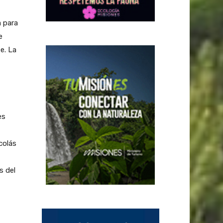
a para
e
e. La
es
colás
s del