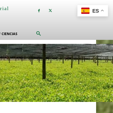
rial
ES
a
F CIENCIAS