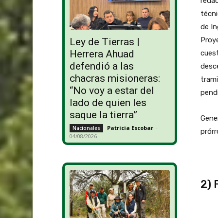
reda
técn
de In
Proye
Ley de Tierras |
Herrera Ahuad
cuest
defendió a las
desce
chacras misioneras:
trami
“No voy a estar del
pend
lado de quien les
saque la tierra”
Gene
Patricia Escobar
-
Nacionales
prórr
04/08/2026
2) 