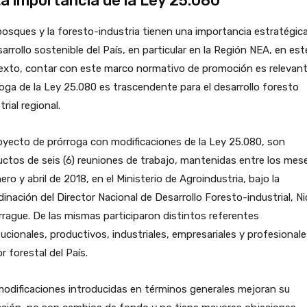
La importancia de la Ley 25.080
osques y la foresto-industria tienen una importancia estratégic
sarrollo sostenible del País, en particular en la Región NEA, en est
exto, contar con este marco normativo de promoción es relevant
oga de la Ley 25.080 es trascendente para el desarrollo foresto
trial regional.
oyecto de prórroga con modificaciones de la Ley 25.080, son
ctos de seis (6) reuniones de trabajo, mantenidas entre los mes
ero y abril de 2018, en el Ministerio de Agroindustria, bajo la
inación del Director Nacional de Desarrollo Foresto-industrial, Ni
rague. De las mismas participaron distintos referentes
tucionales, productivos, industriales, empresariales y profesionale
r forestal del País.
odificaciones introducidas en términos generales mejoran su