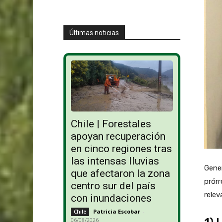
Últimas noticias
Chile | Forestales
apoyan recuperación
en cinco regiones tras
las intensas lluvias
Gene
que afectaron la zona
prórr
centro sur del país
relev
con inundaciones
Patricia Escobar
-
Chile
06/08/2026