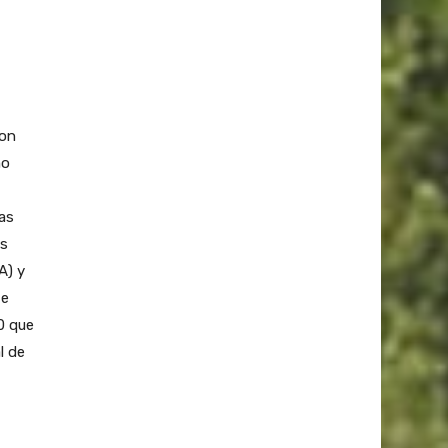
con
mo
as
es
A) y
te
0 que
l de