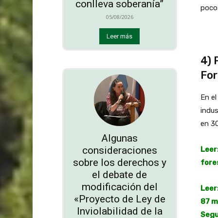
conlleva soberanía”
pocos
05/08/2026
Leer más
4) 
For
En el
indus
en 30
Algunas
consideraciones
Leer
sobre los derechos y
fore
el debate de
modificación del
Leer
«Proyecto de Ley de
87 m
Inviolabilidad de la
Segu