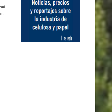
nal
 de