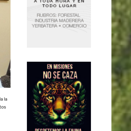
a la
ctos