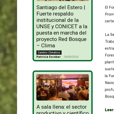
Santiago del Estero |
El Fo
Fuerte respaldo
Prorr
institucional de la
certe
UNSE y CONICET a la
puesta en marcha del
La S
proyecto Red Bosque
Traba
– Clima
estra
Cambio Climático
Fores
Patricia Escobar
-
04/08/2026
plan
suste
la F
Nacio
profu
Bosq
A sala llena: el sector
Leer
productivo y científico