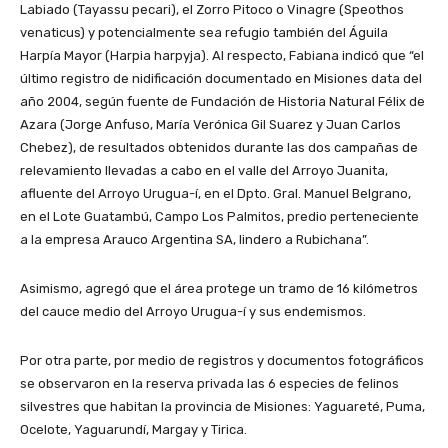
Labiado (Tayassu pecari), el Zorro Pitoco o Vinagre (Speothos
venaticus) y potencialmente sea refugio también del Águila
Harpía Mayor (Harpia harpyja). Al respecto, Fabiana indicó que “el
último registro de nidificación documentado en Misiones data del
año 2004, según fuente de Fundación de Historia Natural Félix de
Azara (Jorge Anfuso, María Verónica Gil Suarez y Juan Carlos
Chebez), de resultados obtenidos durante las dos campañas de
relevamiento llevadas a cabo en el valle del Arroyo Juanita,
afluente del Arroyo Urugua-í, en el Dpto. Gral. Manuel Belgrano,
en el Lote Guatambú, Campo Los Palmitos, predio perteneciente
a la empresa Arauco Argentina SA, lindero a Rubichana”.
Asimismo, agregó que el área protege un tramo de 16 kilómetros
del cauce medio del Arroyo Urugua-í y sus endemismos.
Por otra parte, por medio de registros y documentos fotográficos
se observaron en la reserva privada las 6 especies de felinos
silvestres que habitan la provincia de Misiones: Yaguareté, Puma,
Ocelote, Yaguarundí, Margay y Tirica.