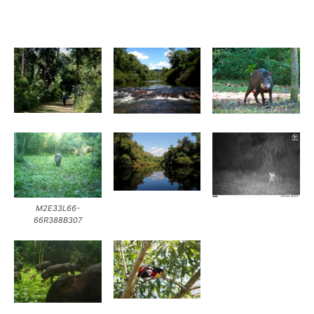
M2E33L66-
66R388B307