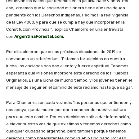
resuelvan los casos que tenemos en la justicia hace 9 años. Por
eso, creemos que la sociedad misionera tiene aún una deuda
pendiente con los Derechos Indígenas. Pedimos la real vigencia
de la Ley 4000, y para que se cumpla hay que incorporar en la
Constitución Provincial”, explicó Chamorro en una entrevista
con
ArgentinaForestal.com.
Por ello, pidieron que en las próximas elecciones de 2019 se
convoque a un referéndum. “Estamos fortalecidos en nuestra
lucha, los ancianos nos dan aliento y fuerza espiritual. Tenemos
esperanza que Misiones incorpore este derecho de los Pueblos
Originarios. Es una lucha de mucho tiempo, y los jóvenes tienen el
mensaje de seguir en el camino de este reclamo hasta que salga”.
Para Chamorro, son cada vez más “las personas que entienden y
nos apoya, queda mucho por dar a conocer de nuestra cultura
para que esto cambie. Por eso decidimos salir a dar información,
a elevar nuestra voz de que existimos y tenemos derechos como
cualquier ciudadano argentino, pero también porque tenemos
derechos como preexistentes como Pueblo Originario. Por eso