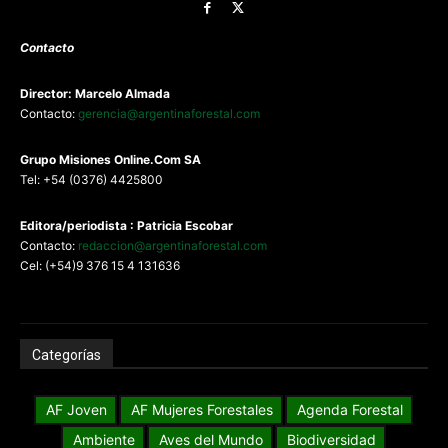
Contacto
Director: Marcelo Almada
Contacto:
gerencia@argentinaforestal.com
G
rupo Misiones
Online.Com
SA
Tel: +54 (0376) 4425800
Editora/periodista : Patricia Escobar
Contacto:
redaccion@argentinaforestal.com
Cel: (+54)9 376 15 4 131636
Categorías
AF Joven
AF Mujeres Forestales
Agenda Forestal
Ambiente
Aves del Mundo
Biodiversidad