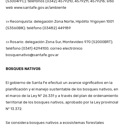
(S3004IYC); teléfonos (0342) 4579210, 4579211, 4579216; sitio
web www.santafe.gov.ar/ambiente
>> Reconquista: delegación Zona Norte, Hipólito Yrigoyen 1001
(S3560BIK); teléfono (03482) 449189
>> Rosario: delegación Zona Sur, Montevideo 970 (S2000BRT);
teléfono (0341) 4294100; correo electrónico
bosquenativo@santafe.gov.ar
BOSQUES NATIVOS
El gobierno de Santa Fe efectuó un avance significativo en la
planificación y el manejo sustentable de los bosques nativos, en
el marco de la Ley Nº 26.331 y a través del plan de ordenamiento
territorial de los bosques nativos, aprobado por la Ley provincial
Nº 13.372.
Se considera bosques nativos a ecosistemas forestales