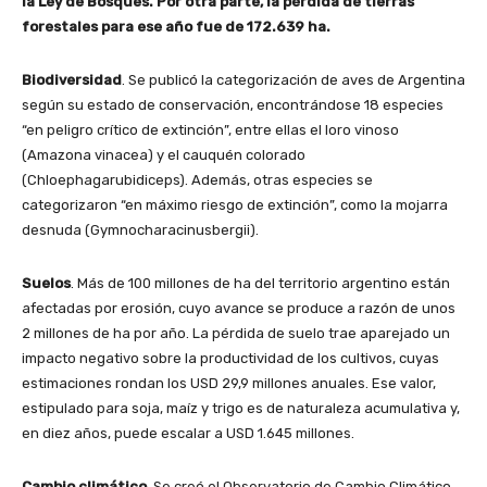
la Ley de Bosques. Por otra parte, la pérdida de tierras
forestales para ese año fue de 172.639 ha.
Biodiversidad
. Se publicó la categorización de aves de Argentina
según su estado de conservación, encontrándose 18 especies
“en peligro crítico de extinción”, entre ellas el loro vinoso
(Amazona vinacea) y el cauquén colorado
(Chloephagarubidiceps). Además, otras especies se
categorizaron “en máximo riesgo de extinción”, como la mojarra
desnuda (Gymnocharacinusbergii).
Suelos
. Más de 100 millones de ha del territorio argentino están
afectadas por erosión, cuyo avance se produce a razón de unos
2 millones de ha por año. La pérdida de suelo trae aparejado un
impacto negativo sobre la productividad de los cultivos, cuyas
estimaciones rondan los USD 29,9 millones anuales. Ese valor,
estipulado para soja, maíz y trigo es de naturaleza acumulativa y,
en diez años, puede escalar a USD 1.645 millones.
Cambio climático
. Se creó el Observatorio de Cambio Climático,