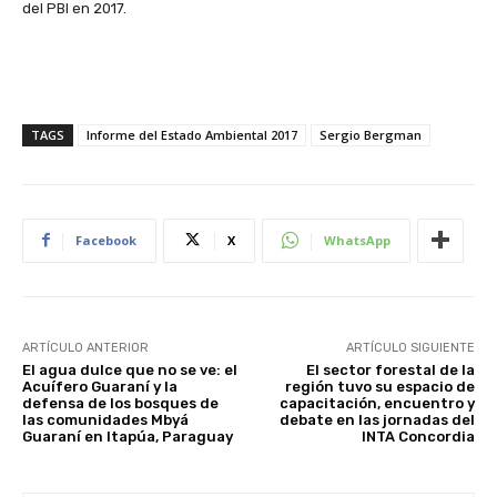
del PBI en 2017.
TAGS
Informe del Estado Ambiental 2017
Sergio Bergman
Facebook
X
WhatsApp
ARTÍCULO ANTERIOR
ARTÍCULO SIGUIENTE
El agua dulce que no se ve: el
El sector forestal de la
Acuífero Guaraní y la
región tuvo su espacio de
defensa de los bosques de
capacitación, encuentro y
las comunidades Mbyá
debate en las jornadas del
Guaraní en Itapúa, Paraguay
INTA Concordia