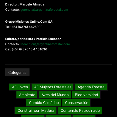
Director: Marcelo Almada
Contacto:
gerencia@argentinaforestal.com
G
rupo Misiones
Online.Com
SA
Tel: +54 (0376) 4425800
Editora/periodista : Patricia Escobar
Contacto:
redaccion@argentinaforestal.com
Cel: (+54)9 376 15 4 131636
Categorías
AF Joven
AF Mujeres Forestales
Agenda Forestal
Ambiente
Aves del Mundo
Biodiversidad
Cambio Climático
Conservación
Construir con Madera
Contenido Patrocinado