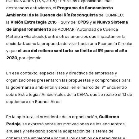
BUENOS AIRES (17/9/2018).- Entre las exposiciones más
destacadas estuvieron, el
Programa de Saneamiento
Ambiental de la Cuenca del Río Reconquista
del COMIREC;
la
Visión Estrategia
2018 – 2019 del
OPDS
y el
Nuevo Sistema
de Empadronamiento
de ACUMAR (Autoridad de Cuenca
Matanza -Riachuelo), entre otros anuncios que impactan en la
sociedad, como la propuesta de virar hacia una Economía Circular
y que
el uso del relleno sanitario se limite al 5% para el año
2030
, por ejemplo.
En ese contexto, especialistas y directivos de empresas y
organizaciones presentaron las propuestas y compromisos para
la gobernanza ambiental y social, en el marco del 9° Encuentro
sobre Estrategias Ambientales de la CEMA, que se realizó el 13 de
septiembre en Buenos Aires.
En la apertura, el presidente de la organización,
Guillermo
Pedoja
, se expresó sobre las motivaciones de los encuentros
anuales y reflexionó sobre la adaptación del sistema de
gobernanza ambiental y social a los cambios de paradigmas y