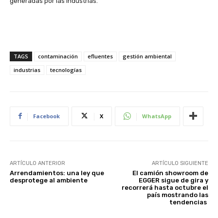
generadas por las industrias.
TAGS
contaminación
efluentes
gestión ambiental
industrias
tecnologías
Facebook
X
WhatsApp
ARTÍCULO ANTERIOR
ARTÍCULO SIGUIENTE
Arrendamientos: una ley que
El camión showroom de
desprotege al ambiente
EGGER sigue de gira y
recorrerá hasta octubre el
país mostrando las
tendencias