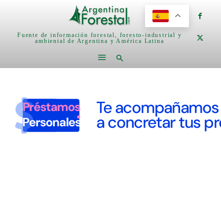
Fuente de información forestal, foresto-industrial y
ambiental de Argentina y América Latina