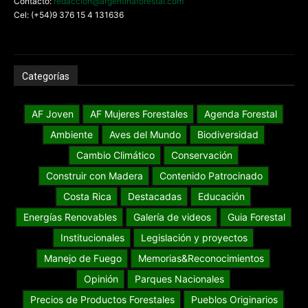
Contacto:
redaccion@argentinaforestal.com
Cel: (+54)9 376 15 4 131636
Categorías
AF Joven
AF Mujeres Forestales
Agenda Forestal
Ambiente
Aves del Mundo
Biodiversidad
Cambio Climático
Conservación
Construir con Madera
Contenido Patrocinado
Costa Rica
Destacadas
Educación
Energías Renovables
Galería de videos
Guia Forestal
Institucionales
Legislación y proyectos
Manejo de Fuego
Memorias&Reconocimientos
Opinión
Parques Nacionales
Precios de Productos Forestales
Pueblos Originarios