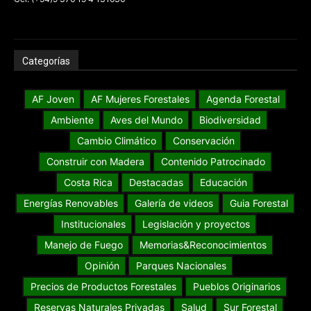
Categorías
AF Joven
AF Mujeres Forestales
Agenda Forestal
Ambiente
Aves del Mundo
Biodiversidad
Cambio Climático
Conservación
Construir con Madera
Contenido Patrocinado
Costa Rica
Destacadas
Educación
Energías Renovables
Galería de videos
Guia Forestal
Institucionales
Legislación y proyectos
Manejo de Fuego
Memorias&Reconocimientos
Opinión
Parques Nacionales
Precios de Productos Forestales
Pueblos Originarios
Reservas Naturales Privadas
Salud
Sur Forestal