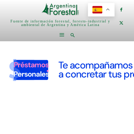
Fuente de información forestal, foresto-industrial y
ambiental de Argentina y América Latina