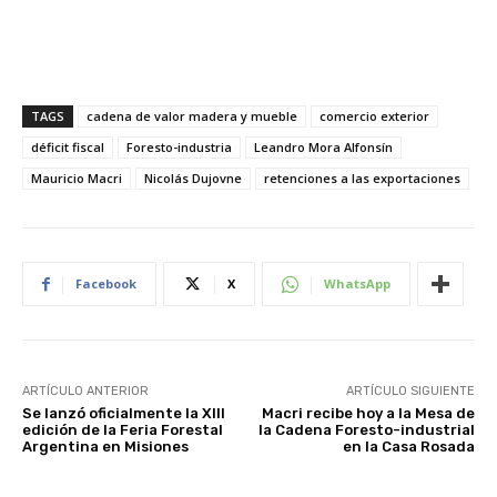
TAGS
cadena de valor madera y mueble
comercio exterior
déficit fiscal
Foresto-industria
Leandro Mora Alfonsín
Mauricio Macri
Nicolás Dujovne
retenciones a las exportaciones
Facebook
X
WhatsApp
ARTÍCULO ANTERIOR
ARTÍCULO SIGUIENTE
Se lanzó oficialmente la XIII
Macri recibe hoy a la Mesa de
edición de la Feria Forestal
la Cadena Foresto-industrial
Argentina en Misiones
en la Casa Rosada