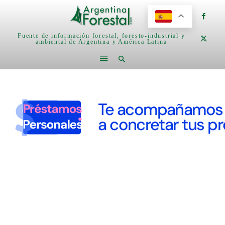
Fuente de información forestal, foresto-industrial y
ambiental de Argentina y América Latina