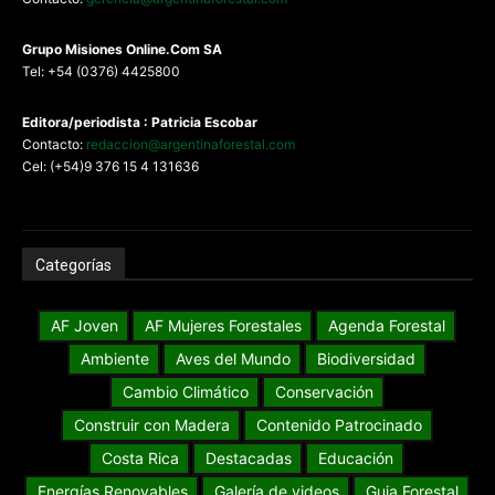
G
rupo Misiones
Online.Com
SA
Tel: +54 (0376) 4425800
Editora/periodista : Patricia Escobar
Contacto:
redaccion@argentinaforestal.com
Cel: (+54)9 376 15 4 131636
Categorías
AF Joven
AF Mujeres Forestales
Agenda Forestal
Ambiente
Aves del Mundo
Biodiversidad
Cambio Climático
Conservación
Construir con Madera
Contenido Patrocinado
Costa Rica
Destacadas
Educación
Energías Renovables
Galería de videos
Guia Forestal