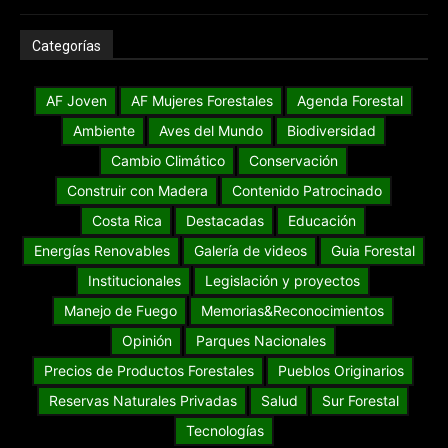
Categorías
AF Joven
AF Mujeres Forestales
Agenda Forestal
Ambiente
Aves del Mundo
Biodiversidad
Cambio Climático
Conservación
Construir con Madera
Contenido Patrocinado
Costa Rica
Destacadas
Educación
Energías Renovables
Galería de videos
Guia Forestal
Institucionales
Legislación y proyectos
Manejo de Fuego
Memorias&Reconocimientos
Opinión
Parques Nacionales
Precios de Productos Forestales
Pueblos Originarios
Reservas Naturales Privadas
Salud
Sur Forestal
Tecnologías