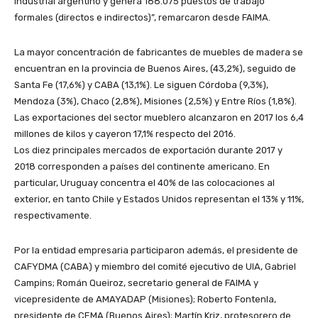
industrial argentino y genera 188.075 puestos de trabajo
formales (directos e indirectos)”, remarcaron desde FAIMA.
La mayor concentración de fabricantes de muebles de madera se
encuentran en la provincia de Buenos Aires, (43,2%), seguido de
Santa Fe (17,6%) y CABA (13,1%). Le siguen Córdoba (9,3%),
Mendoza (3%), Chaco (2,8%), Misiones (2,5%) y Entre Ríos (1,8%).
Las exportaciones del sector mueblero alcanzaron en 2017 los 6,4
millones de kilos y cayeron 17,1% respecto del 2016.
Los diez principales mercados de exportación durante 2017 y
2018 corresponden a países del continente americano. En
particular, Uruguay concentra el 40% de las colocaciones al
exterior, en tanto Chile y Estados Unidos representan el 13% y 11%,
respectivamente.
Por la entidad empresaria participaron además, el presidente de
CAFYDMA (CABA) y miembro del comité ejecutivo de UIA, Gabriel
Campins; Román Queiroz, secretario general de FAIMA y
vicepresidente de AMAYADAP (Misiones); Roberto Fontenla,
presidente de CEMA (Buenos Aires); Martín Kriz, protesorero de