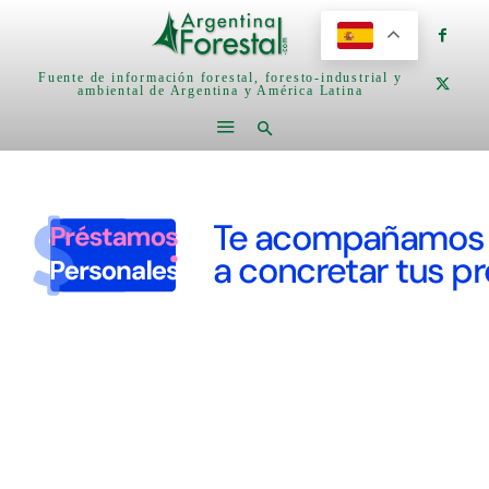
Fuente de información forestal, foresto-industrial y
ambiental de Argentina y América Latina