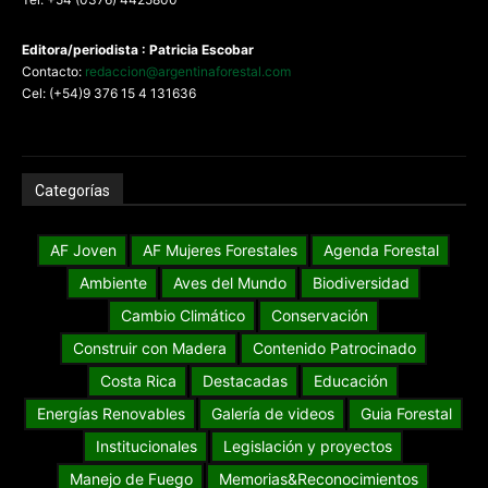
Editora/periodista : Patricia Escobar
Contacto:
redaccion@argentinaforestal.com
Cel: (+54)9 376 15 4 131636
Categorías
AF Joven
AF Mujeres Forestales
Agenda Forestal
Ambiente
Aves del Mundo
Biodiversidad
Cambio Climático
Conservación
Construir con Madera
Contenido Patrocinado
Costa Rica
Destacadas
Educación
Energías Renovables
Galería de videos
Guia Forestal
Institucionales
Legislación y proyectos
Manejo de Fuego
Memorias&Reconocimientos