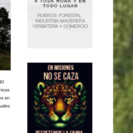
NG
nicas
os en
cuales