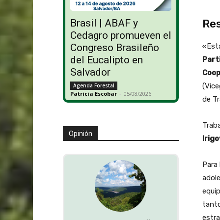
Res
Brasil | ABAF y
Cedagro promueven el
«Esta
Congreso Brasileño
del Eucalipto en
Part
Salvador
Coop
(Vice
Agenda Forestal
Patricia Escobar
-
05/08/2026
de Tr
Traba
Opinión
Irig
Para 
adole
equip
tanto
estra