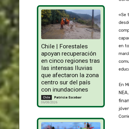
«Se t
desd
compr
capac
Chile | Forestales
en to
apoyan recuperación
march
en cinco regiones tras
comun
las intensas lluvias
educa
que afectaron la zona
centro sur del país
En Mi
con inundaciones
NEA
Patricia Escobar
-
Chile
finan
06/08/2026
jóven
Corri