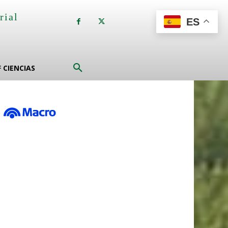
rial
ES
a
F CIENCIAS