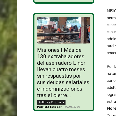
MISIO
perm
el se
el cu
adole
rural
Misiones | Más de
chac
130 ex trabajadores
del aserradero Linor
Por l
llevan cuatro meses
natur
sin respuestas por
conce
sus deudas salariales
adult
e indemnizaciones
logra
tras el cierre...
estra
Política y Economía
Patricia Escobar
-
07/08/2026
Flor
Conci