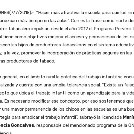
NES(7/7/2018).- “Hacer más atractiva la escuela para que los ni
anezcan más tiempo en las aulas”. Con esta frase como norte d
ctor tabacalero impulsan desde el año 2012 el Programa Porvenir 
al tiene como objetivos mejorar el acceso y permanencia de los n
scentes hijos de productores tabacaleros en el sistema educati
 y, a la vez, promover la incorporación de prácticas seguras en las
ras productoras de tabaco.
o general, en el ámbito rural la práctica del trabajo infantil se enc
alizada y cuenta con una amplia tolerancia social. “Existe un fals
pto que ubica al trabajo infantil como un aprendizaje para la vid
a. Es necesario modificar ese concepto, por eso sostenemos que
r una mayor permanencia de los chicos en las escuelas es una bu
tegia para erradicar el trabajo infantil”, subrayó la licenciada
Marí
encia Goncalves
, responsable del mencionado programa de la O
encia.