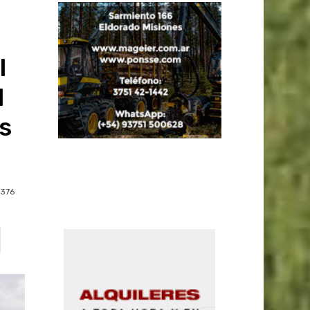
l
l
s
376