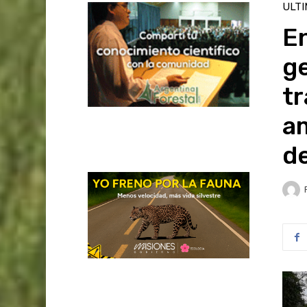
ULT
E
ge
tr
am
d