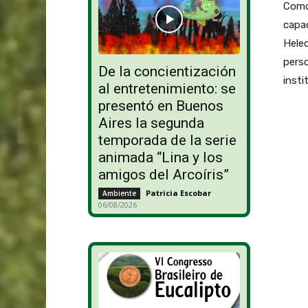
Como 
capac
Helec
perso
De la concientización
insti
al entretenimiento: se
presentó en Buenos
Aires la segunda
temporada de la serie
animada “Lina y los
amigos del Arcoíris”
Patricia Escobar
-
Ambiente
06/08/2026