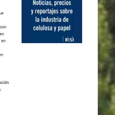
que
 con
nen
s en
en
ación
e