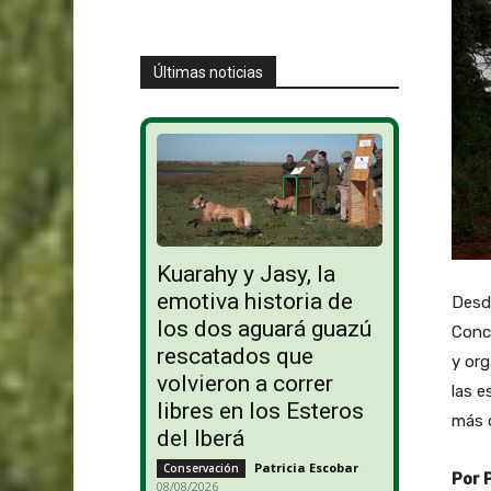
Últimas noticias
Kuarahy y Jasy, la
emotiva historia de
Desde
los dos aguará guazú
Conci
rescatados que
y org
volvieron a correr
las e
libres en los Esteros
más d
del Iberá
Patricia Escobar
-
Conservación
Por 
08/08/2026