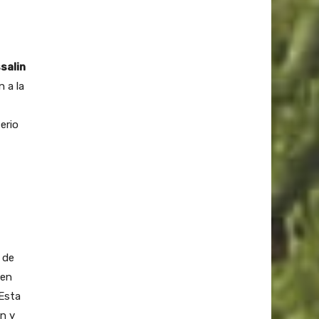
salin
 a la
erio
 de
 en
 Esta
ón y