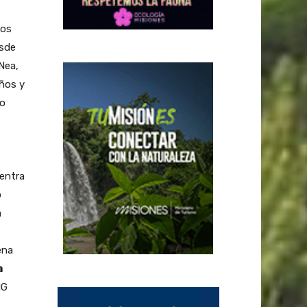
ños
esde
Nea,
iños y
vo
uentra
o
a
ena
a
NG