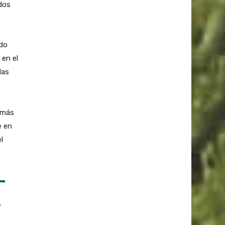
dos
ndo
 en el
das
 más
e en
l