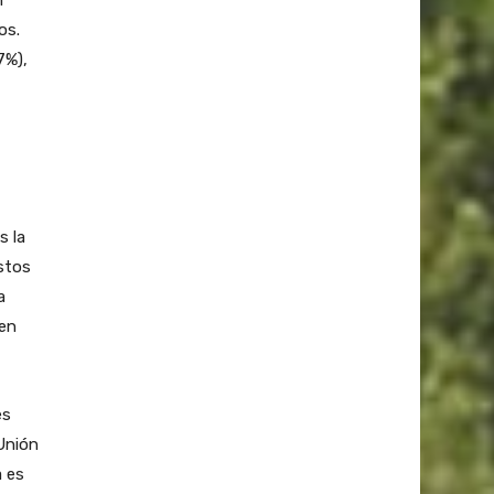
os.
7%),
s la
estos
a
 en
es
 Unión
a es