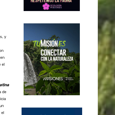
s, y
con
 en
 el
atina
a de
icia
 un
 el