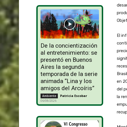
desar
produ
Objet
El in
conti
De la concientización
preci
al entretenimiento: se
signi
presentó en Buenos
reces
Aires la segunda
temporada de la serie
Brasi
animada “Lina y los
en 20
amigos del Arcoíris”
del p
Patricia Escobar
-
Ambiente
la re
06/08/2026
empuj
recup
Mient