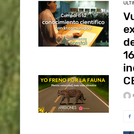
ULT
Vu
ex
de
16
in
C