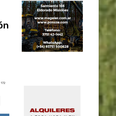
ión
172