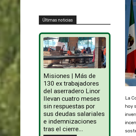
Últimas noticias
Misiones | Más de
130 ex trabajadores
del aserradero Linor
llevan cuatro meses
La C
sin respuestas por
hoy 
sus deudas salariales
inver
e indemnizaciones
incen
tras el cierre...
soste