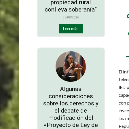
propiedad rural
conlleva soberanía”
05/08/2026
Leer más
El in
tele
IED p
Algunas
consideraciones
capac
sobre los derechos y
con p
el debate de
inver
modificación del
las m
«Proyecto de Ley de
Repú