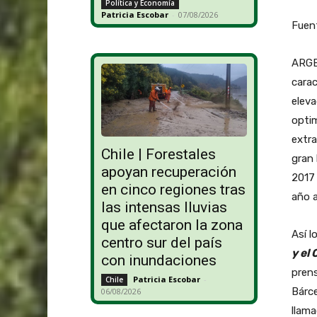
Política y Economía
Patricia Escobar
-
07/08/2026
Fuen
ARGE
carac
eleva
optim
extra
Chile | Forestales
gran 
apoyan recuperación
2017 
en cinco regiones tras
año a
las intensas lluvias
que afectaron la zona
Así l
centro sur del país
y el 
con inundaciones
prens
Patricia Escobar
-
Chile
Bárce
06/08/2026
llama