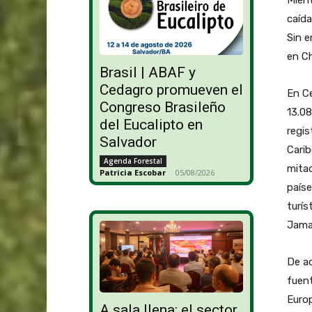
caída
Sin e
en Ch
Brasil | ABAF y
Cedagro promueven el
En Ce
Congreso Brasileño
13.08
del Eucalipto en
regis
Salvador
Carib
Agenda Forestal
mitad
Patricia Escobar
-
05/08/2026
paíse
turís
Jama
De ac
fuent
Europ
A sala llena: el sector