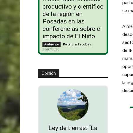
parti
productivo y científico
se ma
de la región en
Posadas en las
A med
conferencias sobre el
desde
impacto de El Niño
secto
Patricia Escobar
-
Ambiente
31/07/2026
de IE
manu
oport
Opinión
capac
la re
desar
Ley de tierras: “La