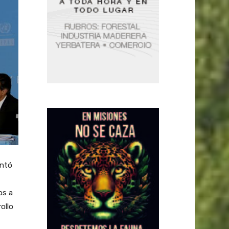
entó
os a
ollo