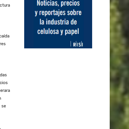
ctura
caída
res
idas
cios
perara
n
e se
n