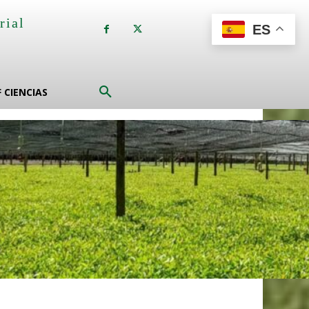
rial
ES
a
F CIENCIAS