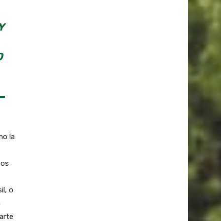
Y
O
mo la
tos
l, o
a
arte