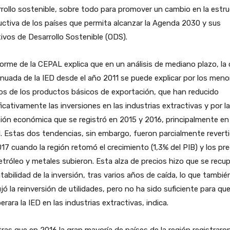
rollo sostenible, sobre todo para promover un cambio en la estru
ctiva de los países que permita alcanzar la Agenda 2030 y sus
ivos de Desarrollo Sostenible (ODS).
forme de la CEPAL explica que en un análisis de mediano plazo, la 
nuada de la IED desde el año 2011 se puede explicar por los meno
os de los productos básicos de exportación, que han reducido
ficativamente las inversiones en las industrias extractivas y por la
ión económica que se registró en 2015 y 2016, principalmente en
l. Estas dos tendencias, sin embargo, fueron parcialmente revert
17 cuando la región retomó el crecimiento (1,3% del PIB) y los pre
etróleo y metales subieron. Esta alza de precios hizo que se recu
ntabilidad de la inversión, tras varios años de caída, lo que tambié
ó la reinversión de utilidades, pero no ha sido suficiente para qu
erara la IED en las industrias extractivas, indica.
ras que en 2016 la gran mayoría de países de la región registraro