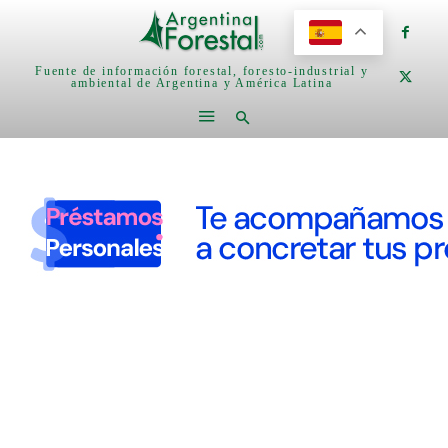
Fuente de información forestal, foresto-industrial y
ambiental de Argentina y América Latina