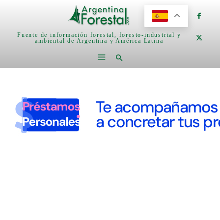
Fuente de información forestal, foresto-industrial y
ambiental de Argentina y América Latina