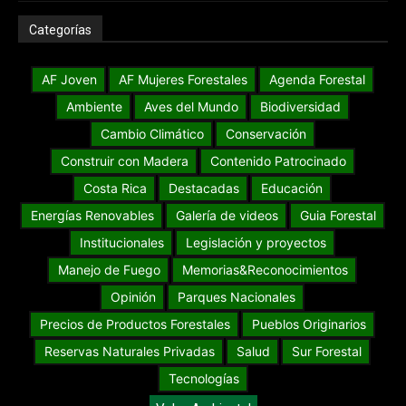
Categorías
AF Joven
AF Mujeres Forestales
Agenda Forestal
Ambiente
Aves del Mundo
Biodiversidad
Cambio Climático
Conservación
Construir con Madera
Contenido Patrocinado
Costa Rica
Destacadas
Educación
Energías Renovables
Galería de videos
Guia Forestal
Institucionales
Legislación y proyectos
Manejo de Fuego
Memorias&Reconocimientos
Opinión
Parques Nacionales
Precios de Productos Forestales
Pueblos Originarios
Reservas Naturales Privadas
Salud
Sur Forestal
Tecnologías