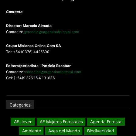
Contacto
Director: Marcelo Almada
Contacto:
gerencia@argentinaforestal.com
G
rupo Misiones
Online.Com
SA
Tel: +54 (0376) 4425800
Editora/periodista : Patricia Escobar
Contacto:
redaccion@argentinaforestal.com
Cel: (+54)9 376 15 4 131636
Categorías
AF Joven
AF Mujeres Forestales
Agenda Forestal
Ambiente
Aves del Mundo
Biodiversidad