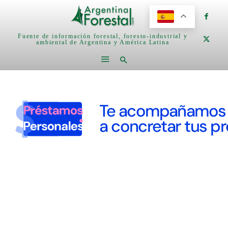
Fuente de información forestal, foresto-industrial y
ambiental de Argentina y América Latina