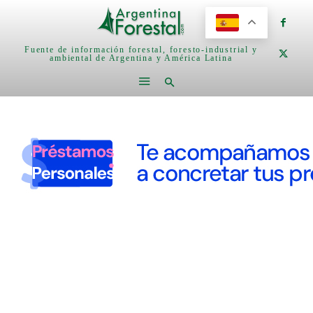
Fuente de información forestal, foresto-industrial y
ambiental de Argentina y América Latina