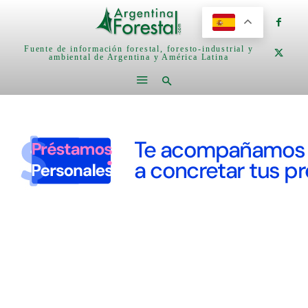
Fuente de información forestal, foresto-industrial y
ambiental de Argentina y América Latina