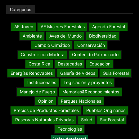
Categorías
AF Joven
AF Mujeres Forestales
Agenda Forestal
Ambiente
Aves del Mundo
Biodiversidad
Cambio Climático
Conservación
Construir con Madera
Contenido Patrocinado
Costa Rica
Destacadas
Educación
Energías Renovables
Galería de videos
Guia Forestal
Institucionales
Legislación y proyectos
Manejo de Fuego
Memorias&Reconocimientos
Opinión
Parques Nacionales
Precios de Productos Forestales
Pueblos Originarios
Reservas Naturales Privadas
Salud
Sur Forestal
Tecnologías