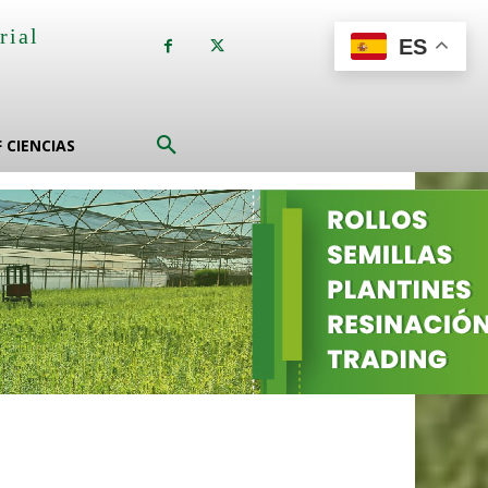
rial
ES
a
F CIENCIAS