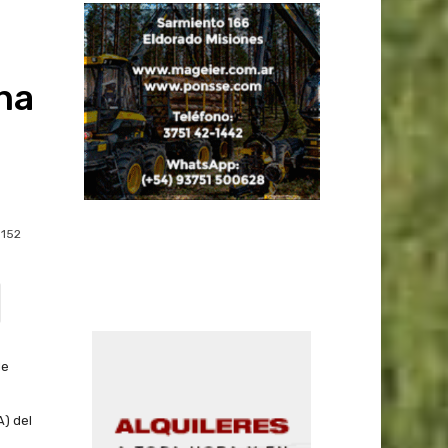
na
152
de
A) del