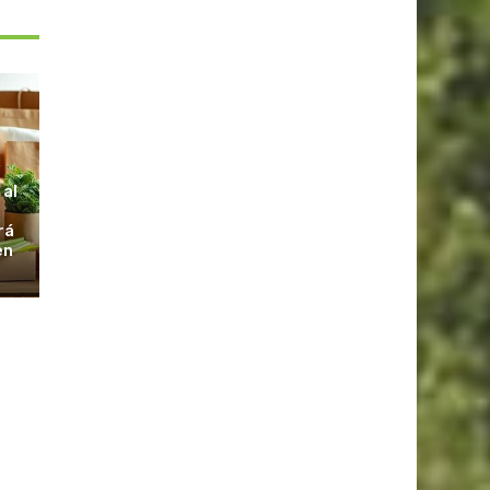
S
 al
rá
en