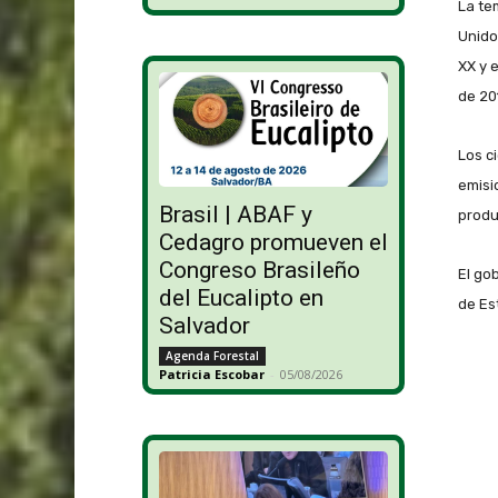
La te
Unido
XX y 
de 201
Los c
emisi
Brasil | ABAF y
produ
Cedagro promueven el
Congreso Brasileño
El go
del Eucalipto en
de Es
Salvador
Agenda Forestal
Patricia Escobar
-
05/08/2026