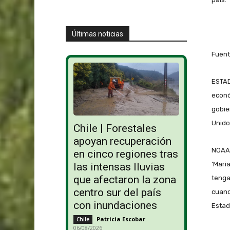
Últimas noticias
Fuent
ESTAD
econó
gobie
Unido
Chile | Forestales
apoyan recuperación
NOAA 
en cinco regiones tras
‘Mari
las intensas lluvias
que afectaron la zona
tenga
centro sur del país
cuando
con inundaciones
Estad
Patricia Escobar
-
Chile
06/08/2026