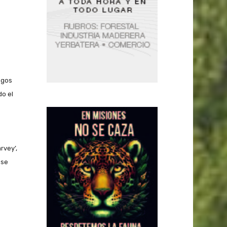
sgos
do el
rvey’,
 se