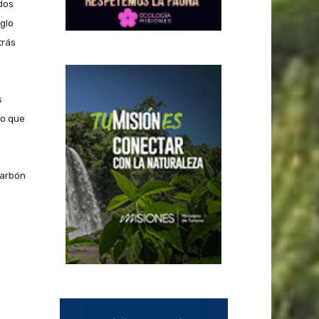
dos
iglo
trás
s
lo que
carbón