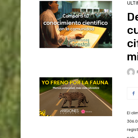
ULT
De
c
ci
mi
El cl
306.0
regis
país.