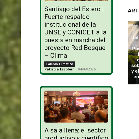
Santiago del Estero |
ART
Fuerte respaldo
institucional de la
UNSE y CONICET a la
Del
puesta en marcha del
proyecto Red Bosque
Pu
– Clima
Cambio Climático
sob
Patricia Escobar
-
04/08/2026
y e
en
A sala llena: el sector
productivo y científico