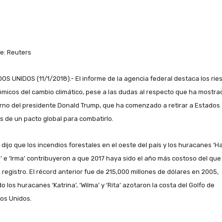
e: Reuters
OS UNIDOS (11/1/2018).- El informe de la agencia federal destaca los rie
micos del cambio climático, pese a las dudas al respecto que ha mostra
rno del presidente Donald Trump, que ha comenzado a retirar a Estados
s de un pacto global para combatirlo.
dijo que los incendios forestales en el oeste del país y los huracanes ‘Ha
a’ e ‘Irma’ contribuyeron a que 2017 haya sido el año más costoso del que
 registro. El récord anterior fue de 215,000 millones de dólares en 2005,
 los huracanes ‘Katrina’, ‘Wilma’ y ‘Rita’ azotaron la costa del Golfo de
os Unidos.