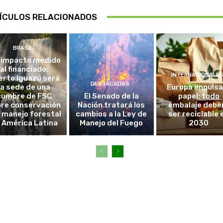
ÍCULOS RELACIONADOS
BRASIL
 impacto medido
al financiado:
INTERNACIONALE
erto Iguazú será
DESTACADAS
la sede de una
Europa impulsa
cumbre de FSC
El Senado de la
papel: todo
re conservación
Nación tratará los
embalaje debe
l manejo forestal
cambios a la Ley de
ser reciclable 
 América Latina
Manejo del Fuego
2030