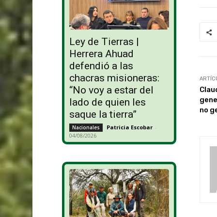
Ley de Tierras |
Herrera Ahuad
defendió a las
chacras misioneras:
ARTÍC
“No voy a estar del
Clau
gene
lado de quien les
no g
saque la tierra”
Patricia Escobar
-
Nacionales
04/08/2026