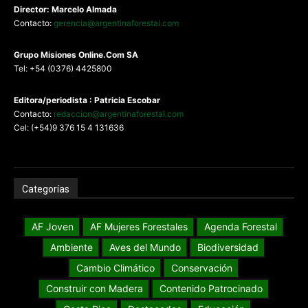
Director: Marcelo Almada
Contacto:
gerencia@argentinaforestal.com
G
rupo Misiones
Online.Com
SA
Tel: +54 (0376) 4425800
Editora/periodista : Patricia Escobar
Contacto:
redaccion@argentinaforestal.com
Cel: (+54)9 376 15 4 131636
Categorías
AF Joven
AF Mujeres Forestales
Agenda Forestal
Ambiente
Aves del Mundo
Biodiversidad
Cambio Climático
Conservación
Construir con Madera
Contenido Patrocinado