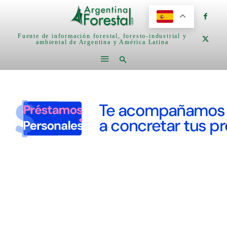
Fuente de información forestal, foresto-industrial y
ambiental de Argentina y América Latina