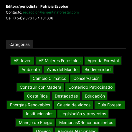
Editora/periodista : Patricia Escobar
Contacto:
redaccion@argentinaforestal.com
Cel: (+54)9 376 15 4 131636
Categorías
AF Joven
AF Mujeres Forestales
Agenda Forestal
Ambiente
Aves del Mundo
Biodiversidad
Cambio Climático
Conservación
Construir con Madera
Contenido Patrocinado
Costa Rica
Destacadas
Educación
Energías Renovables
Galería de videos
Guia Forestal
Institucionales
Legislación y proyectos
Manejo de Fuego
Memorias&Reconocimientos
Opinión
Parques Nacionales