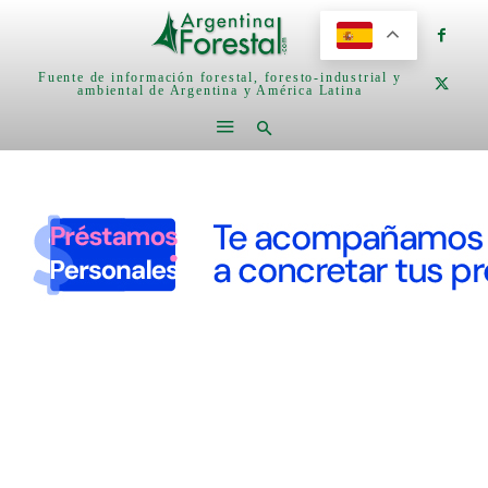
Fuente de información forestal, foresto-industrial y
ambiental de Argentina y América Latina