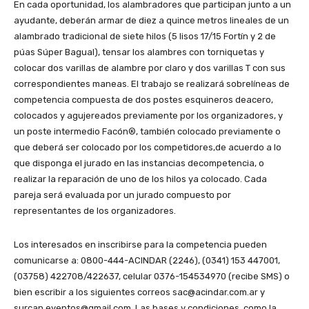
En cada oportunidad, los alambradores que participan junto a un
ayudante, deberán armar de diez a quince metros lineales de un
alambrado tradicional de siete hilos (5 lisos 17/15 Fortín y 2 de
púas Súper Bagual), tensar los alambres con torniquetas y
colocar dos varillas de alambre por claro y dos varillas T con sus
correspondientes maneas. El trabajo se realizará sobrelíneas de
competencia compuesta de dos postes esquineros deacero,
colocados y agujereados previamente por los organizadores, y
un poste intermedio Facón®, también colocado previamente o
que deberá ser colocado por los competidores,de acuerdo a lo
que disponga el jurado en las instancias decompetencia, o
realizar la reparación de uno de los hilos ya colocado. Cada
pareja será evaluada por un jurado compuesto por
representantes de los organizadores.
Los interesados en inscribirse para la competencia pueden
comunicarse a: 0800-444-ACINDAR (2246), (0341) 153 447001,
(03758) 422708/422637, celular 0376-154534970 (recibe SMS) o
bien escribir a los siguientes correos sac@acindar.com.ar y
surcan.eventos@gmail.com. Las bases y condiciones, como la